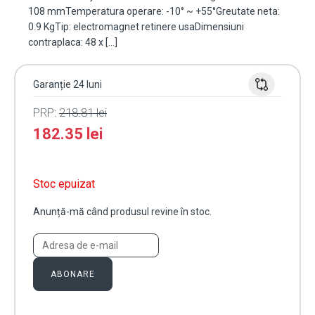
108 mmTemperatura operare: -10° ~ +55°Greutate neta:
0.9 KgTip: electromagnet retinere usaDimensiuni
contraplaca: 48 x […]
Garanție 24 luni
PRP:
218.81
lei
182.35
lei
Stoc epuizat
Anunță-mă când produsul revine în stoc.
ABONARE