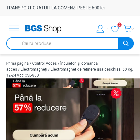
TRANSPORT GRATUIT LA COMENZI PESTE 500 lei
0
Products
search
Prima pagină
/
Control Acces
/
Încuietori și comandă
acces
/
Electromagneți
/ Electromagnet de retinere usa deschisa, 60 Kg,
12-24 Vcc CSL-80D