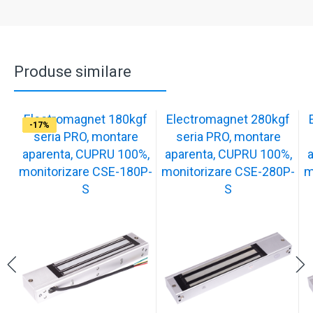
Produse similare
Electromagnet 180kgf
Electromagnet 280kgf
-17%
-16%
-17%
-17%
-17%
-17%
-17%
-17%
-17%
-17%
seria PRO, montare
seria PRO, montare
aparenta, CUPRU 100%,
aparenta, CUPRU 100%,
monitorizare CSE-180P-
monitorizare CSE-280P-
m
S
S