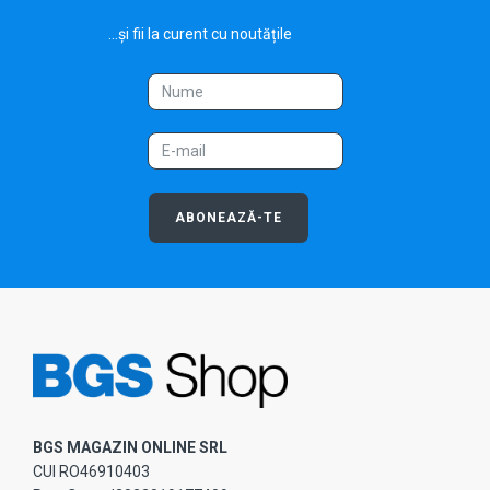
...și fii la curent cu noutățile
ABONEAZĂ-TE
BGS MAGAZIN ONLINE SRL
CUI RO46910403