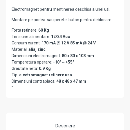
Electromagnet pentru mentinerea deschisa a unei usi.
Montare pe podea sau perete, buton pentru deblocare.
Forta retinere:
60 Kg
Tensiune alimentare:
12/24 Vcc
Consum curent:
170 mA @ 12 V 85 mA @ 24 V
Material:
aliaj zinc
Dimensiuni electromagnet:
80 x 80 x 108 mm
Temperatura operare:
-10° ~ +55°
Greutate neta:
0.9 Kg
Tip:
electromagnet retinere usa
Dimensiuni contraplaca:
48 x 48 x 47 mm
"
Descriere