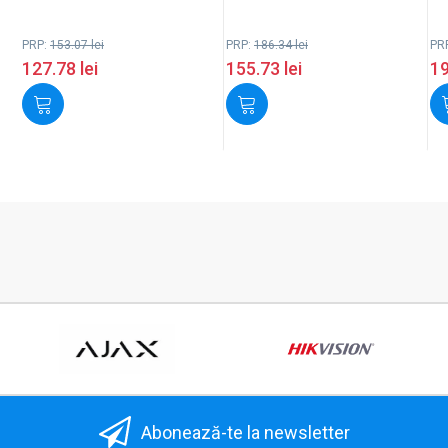
PRP:
153.07
lei
PRP:
186.34
lei
PR
127.78
lei
155.73
lei
1
Abonează-te la newsletter