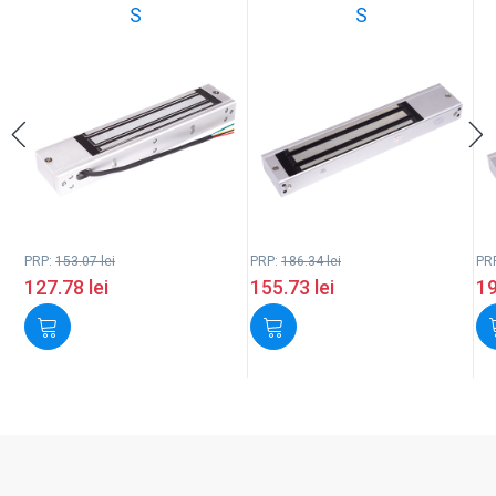
S
S
PRP:
153.07
lei
PRP:
186.34
lei
PR
127.78
lei
155.73
lei
1