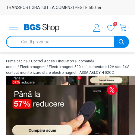
TRANSPORT GRATUIT LA COMENZI PESTE 500 lei
0
Products
search
Prima pagină
/
Control Acces
/
Încuietori și comandă
acces
/
Electromagneți
/ Electromagnet 500 kgf, alimentare 12V sau 24V
contact monitorizare stare electromagnet - ASSA ABLOY H-02CC