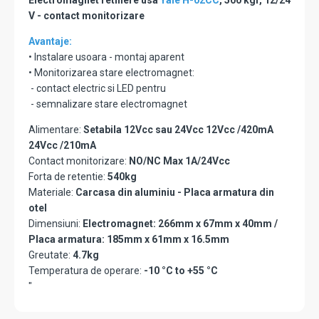
Electromagnet retinere usa
Yale H-02CC
, 500 kgf, 12/24
V - contact monitorizare
Avantaje:
• Instalare usoara - montaj aparent
• Monitorizarea stare electromagnet:
- contact electric si LED pentru
- semnalizare stare electromagnet
Alimentare:
Setabila 12Vcc sau 24Vcc 12Vcc /420mA
24Vcc /210mA
Contact monitorizare:
NO/NC Max 1A/24Vcc
Forta de retentie:
540kg
Materiale:
Carcasa din aluminiu - Placa armatura din
otel
Dimensiuni:
Electromagnet: 266mm x 67mm x 40mm /
Placa armatura: 185mm x 61mm x 16.5mm
Greutate:
4.7kg
Temperatura de operare:
-10 °C to +55 °C
"