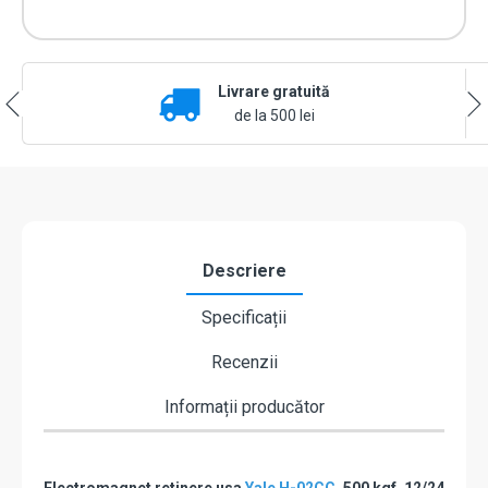
kgf,
alimentare
12V
sau
Livrare gratuită
24V
contact
de la 500 lei
monitorizare
stare
electromagnet
-
ASSA
ABLOY
H-
Descriere
02CC
Specificații
Recenzii
Informații producător