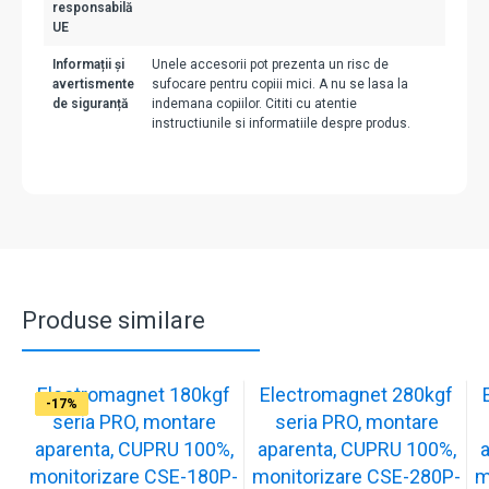
responsabilă
UE
Informații și
Unele accesorii pot prezenta un risc de
avertismente
sufocare pentru copiii mici. A nu se lasa la
de siguranță
indemana copiilor. Cititi cu atentie
instructiunile si informatiile despre produs.
Produse similare
Electromagnet 180kgf
Electromagnet 280kgf
-17%
-16%
-17%
-17%
-17%
-17%
-17%
-17%
-17%
-17%
seria PRO, montare
seria PRO, montare
aparenta, CUPRU 100%,
aparenta, CUPRU 100%,
monitorizare CSE-180P-
monitorizare CSE-280P-
m