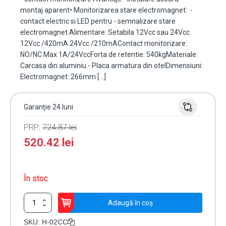
montaj aparent• Monitorizarea stare electromagnet: -
contact electric si LED pentru - semnalizare stare
electromagnet Alimentare: Setabila 12Vcc sau 24Vcc
12Vcc /420mA 24Vcc /210mAContact monitorizare:
NO/NC Max 1A/24VccForta de retentie: 540kgMateriale:
Carcasa din aluminiu - Placa armatura din otelDimensiuni:
Electromagnet: 266mm […]
Garanție 24 luni
PRP:
724.87
lei
520.42
lei
În stoc
Cantitate
Adaugă în coș
Electromagnet
500
SKU:
H-02CC