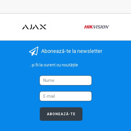
Abonează-te la newsletter
...și fii la curent cu noutățile
ABONEAZĂ-TE