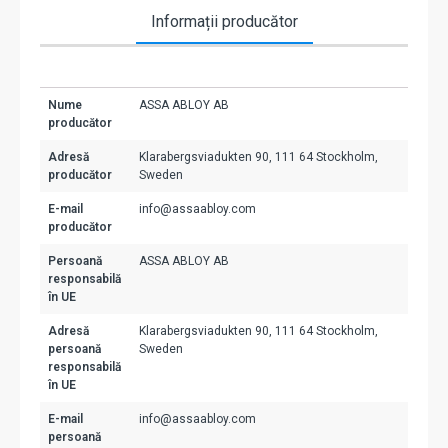
Informații producător
Nume
ASSA ABLOY AB
producător
Adresă
Klarabergsviadukten 90, 111 64 Stockholm,
producător
Sweden
E-mail
info@assaabloy.com
producător
Persoană
ASSA ABLOY AB
responsabilă
în UE
Adresă
Klarabergsviadukten 90, 111 64 Stockholm,
persoană
Sweden
responsabilă
în UE
E-mail
info@assaabloy.com
persoană