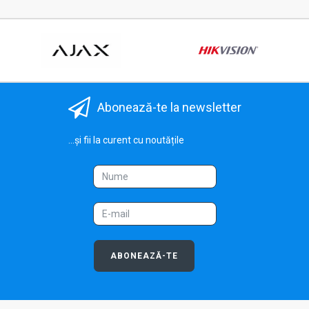
Abonează-te la newsletter
...și fii la curent cu noutățile
ABONEAZĂ-TE