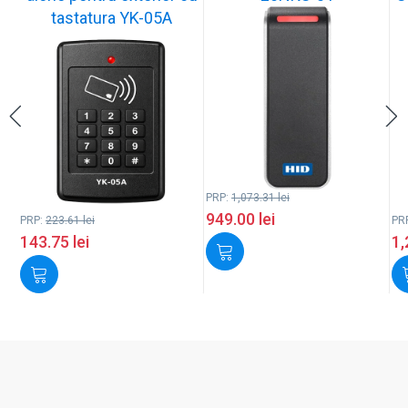
tastatura YK-05A
PRP:
1,073.31
lei
949.00
lei
PRP:
223.61
lei
PR
143.75
lei
1,