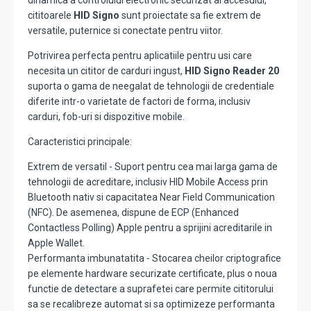
dinamica a controlului electronic securizat al accesului,
cititoarele
HID Signo
sunt proiectate sa fie extrem de
versatile, puternice si conectate pentru viitor.
Potrivirea perfecta pentru aplicatiile pentru usi care
necesita un cititor de carduri ingust,
HID Signo Reader 20
suporta o gama de neegalat de tehnologii de credentiale
diferite intr-o varietate de factori de forma, inclusiv
carduri, fob-uri si dispozitive mobile.
Caracteristici principale:
Extrem de versatil - Suport pentru cea mai larga gama de
tehnologii de acreditare, inclusiv HID Mobile Access prin
Bluetooth nativ si capacitatea Near Field Communication
(NFC). De asemenea, dispune de ECP (Enhanced
Contactless Polling) Apple pentru a sprijini acreditarile in
Apple Wallet.
Performanta imbunatatita - Stocarea cheilor criptografice
pe elemente hardware securizate certificate, plus o noua
functie de detectare a suprafetei care permite cititorului
sa se recalibreze automat si sa optimizeze performanta