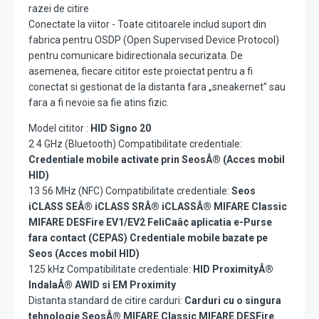
razei de citire
Conectate la viitor - Toate cititoarele includ suport din
fabrica pentru OSDP (Open Supervised Device Protocol)
pentru comunicare bidirectionala securizata. De
asemenea, fiecare cititor este proiectat pentru a fi
conectat si gestionat de la distanta fara „sneakernet” sau
fara a fi nevoie sa fie atins fizic.
Model cititor :
HID Signo 20
2 4 GHz (Bluetooth) Compatibilitate credentiale:
Credentiale mobile activate prin SeosÂ® (Acces mobil
HID)
13 56 MHz (NFC) Compatibilitate credentiale:
Seos
iCLASS SEÂ® iCLASS SRÂ® iCLASSÂ® MIFARE Classic
MIFARE DESFire EV1/EV2 FeliCaâ¢ aplicatia e-Purse
fara contact (CEPAS) Credentiale mobile bazate pe
Seos (Acces mobil HID)
125 kHz Compatibilitate credentiale:
HID ProximityÂ®
IndalaÂ® AWID si EM Proximity
Distanta standard de citire carduri:
Carduri cu o singura
tehnologie SeosÂ® MIFARE Classic MIFARE DESFire