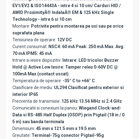
EV1/EV2 & ISO14443A - intre 4 si 10 cm/ Carduri HID /
AWID ProximityÂ® IndalaÂ® EM & 125 kHz Single
Technology - intre 6 si 10 cm
Montare:
Potrivite pentru montarea pe usi sau pe orice
suprafata plana
Tensiunea de operare:
12V DC
Curent consumat:
NSC4: 60 mA Peak: 250 mA Max. Avg:
70 mA IPM5: 45 mA
Intrare si iesire dispozitiv:
Intrare: LED tricolor Buzzer
Hold @ Active Low Iesire: Tamper releu 0-60V DC @
100mA Max (contact uscat)
Temperatura de operare:
-35° C to +66° C
Clasificare de mediu:
UL294 Clasificat pentru exterior si
interior IP65
Frecventa de transmisie:
125 kHz 13.56 MHz si 2.4 GHz
Comunicatii si conexiuni la panou:
Wiegand Clock-and-
Data si RS-485 Half Duplex (OSDP) prin Pigtail (18 in / 0
5 m) sau banda terminala
Dimensiuni:
45 mm x 121.5 mm x 19.5 mm
Greutate:
Terminal-75g conector Pigtail-95g