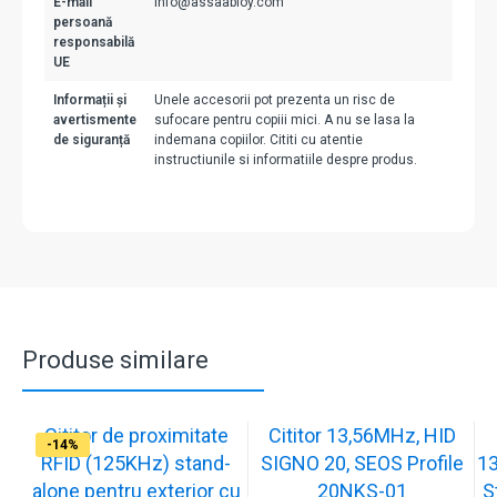
E-mail
info@assaabloy.com
persoană
responsabilă
UE
Informații și
Unele accesorii pot prezenta un risc de
avertismente
sufocare pentru copiii mici. A nu se lasa la
de siguranță
indemana copiilor. Cititi cu atentie
instructiunile si informatiile despre produs.
Produse similare
Cititor de proximitate
Cititor 13,56MHz, HID
-36%
-12%
-14%
RFID (125KHz) stand-
SIGNO 20, SEOS Profile
13
alone pentru exterior cu
20NKS-01
S