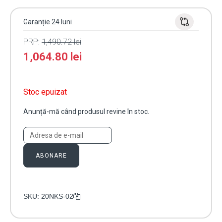
Garanție 24 luni
PRP:
1,490.72
lei
1,064.80
lei
Stoc epuizat
Anunță-mă când produsul revine în stoc.
ABONARE
SKU:
20NKS-02