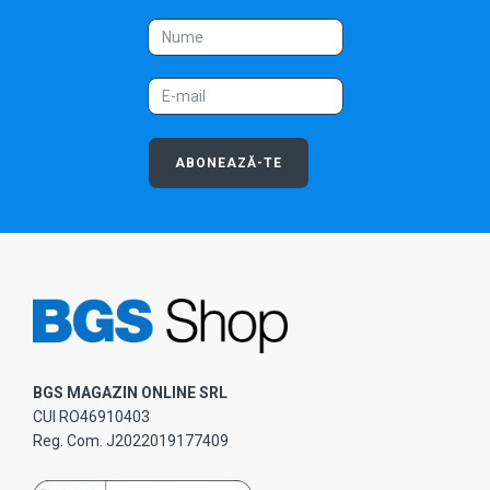
ABONEAZĂ-TE
BGS MAGAZIN ONLINE SRL
CUI RO46910403
Reg. Com. J2022019177409