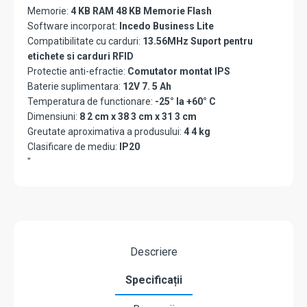
Memorie:
4 KB RAM 48 KB Memorie Flash
Software incorporat:
Incedo Business Lite
Compatibilitate cu carduri:
13.56MHz Suport pentru
etichete si carduri RFID
Protectie anti-efractie:
Comutator montat IPS
Baterie suplimentara:
12V 7. 5 Ah
Temperatura de functionare:
-25° la +60° C
Dimensiuni:
8 2 cm x 38 3 cm x 31 3 cm
Greutate aproximativa a produsului:
4 4 kg
Clasificare de mediu:
IP20
"
Descriere
Specificații