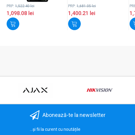
PRP:
1,522.40
lei
PRP:
1,681.05
lei
PR
1,098.08
lei
1,400.21
lei
1,
Abonează-te la newsletter
...și fii la curent cu noutățile