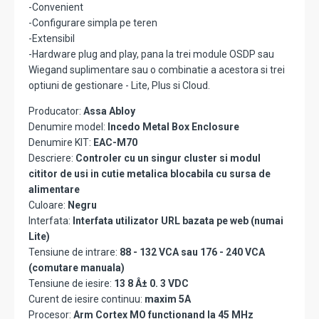
-Convenient
-Configurare simpla pe teren
-Extensibil
-Hardware plug and play, pana la trei module OSDP sau
Wiegand suplimentare sau o combinatie a acestora si trei
optiuni de gestionare - Lite, Plus si Cloud.
Producator:
Assa Abloy
Denumire model:
Incedo Metal Box Enclosure
Denumire KIT:
EAC-M70
Descriere:
Controler cu un singur cluster si modul
cititor de usi in cutie metalica blocabila cu sursa de
alimentare
Culoare:
Negru
Interfata:
Interfata utilizator URL bazata pe web (numai
Lite)
Tensiune de intrare:
88 - 132 VCA sau 176 - 240 VCA
(comutare manuala)
Tensiune de iesire:
13 8 Â± 0. 3 VDC
Curent de iesire continuu:
maxim 5A
Procesor:
Arm Cortex MO functionand la 45 MHz