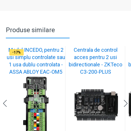
Produse similare
Modul INCEDO, pentru 2
Centrala de control
-28%
-17%
-17%
usi simplu controlate sau
acces pentru 2 usi
1 usa dublu controlata -
bidirectionale - ZKTeco
b
ASSA ABLOY EAC-OM5
C3-200-PLUS