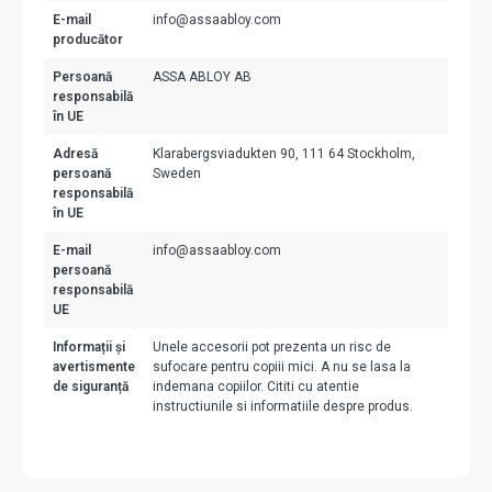
E-mail
info@assaabloy.com
producător
Persoană
ASSA ABLOY AB
responsabilă
în UE
Adresă
Klarabergsviadukten 90, 111 64 Stockholm,
persoană
Sweden
responsabilă
în UE
E-mail
info@assaabloy.com
persoană
responsabilă
UE
Informații și
Unele accesorii pot prezenta un risc de
avertismente
sufocare pentru copiii mici. A nu se lasa la
de siguranță
indemana copiilor. Cititi cu atentie
instructiunile si informatiile despre produs.