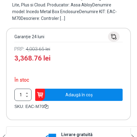
Lite, Plus si Cloud. Producator: Assa AbloyDenumire
model: Incedo Metal Box EnclosureDenumire KIT: EAC-
M70Descriere: Controler […]
Garanție 24 luni
PRP:
4,003.65
lei
3,368.76
lei
În stoc
Cantitate
Adaugă în coș
Kit
INCEDO,
SKU:
EAC-M70
unitate
control
2
usi
Livrare gratuită
simplu