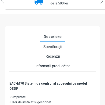
controlate
de la 500 lei
-
ASSA
ABLOY
EAC-
M70
Descriere
Specificații
Recenzii
Informații producător
EAC-M70 Sistem de control al accesului cu modul
OSDP
-Simplitate
-Usor de instalat si gestionat