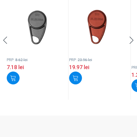
PRP:
8.62
lei
PRP:
23.96
lei
7.18
lei
19.97
lei
PR
1