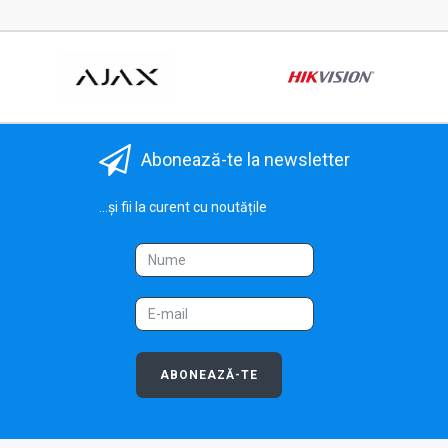
Abonează-te la newsletter
...și fii la curent cu noutățile
ABONEAZĂ-TE