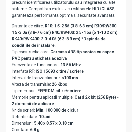
precum identificarea utilizatorului sau integrarea cu alte
sisteme. Compatibila exclusiv cu cititoarele
HID iCLASS
,
garanteaza performanta optima si securitate avansata.
Distanta de citire:
R10: 1 5-2 5â (3 8-6 3 cm) R30/RW300:
1 5-3 0â (3 8-7 6 cm) R40/RW400: 2 5-4 5â (5 1-10 2 cm)
RK40/RWK400: 3 0-4 0â (6 3-8 9 cm) *Depinde de
conditiile de instalare.
Tip constructie card:
Carcasa ABS tip scoica cu capac
PVC pentru eticheta adeziva
Frecventa de functionare:
13.56 MHz
Interfata RF:
ISO 15693 citire / scriere
Interval de tranzactionare:
<100 ms
Viteza de transmisie:
26 Kbps
Tip memorie:
EEPROM citire/scriere
Memorie pentru aplicatii multiple:
Card 2k bit (256 Byte) -
2 domenii de aplicare
Nr. de scrieri:
Min. 100 000 de cicluri
Retentie date:
10 ani
Dimensiuni:
5.40 x 8.57 x 0.18 cm
Greutate:
6.8 g