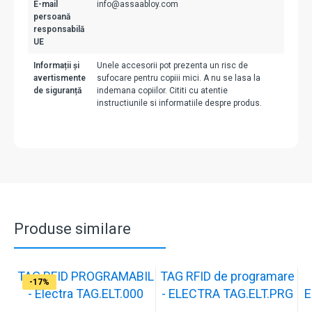
E-mail
info@assaabloy.com
persoană
responsabilă
UE
Informații și
Unele accesorii pot prezenta un risc de
avertismente
sufocare pentru copiii mici. A nu se lasa la
de siguranță
indemana copiilor. Cititi cu atentie
instructiunile si informatiile despre produs.
Produse similare
TAG RFID PROGRAMABIL
TAG RFID de programare
-17%
-17%
-17%
-37%
-17%
-17%
-17%
-17%
-17%
-17%
- Electra TAG.ELT.000
- ELECTRA TAG.ELT.PRG
E