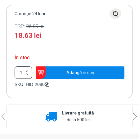
Garanție 24 luni
PRP:
26.09
lei
18.63
lei
În stoc
Cantitate
Adaugă în coș
Cartela
de
SKU:
HID-2080
acces
13,56MHz,
iClass
2k
Livrare gratuită
-
Clamshell
de la 500 lei
HID-
2080