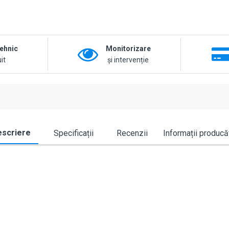
tehnic
Monitorizare
it
și intervenție
scriere
Specificații
Recenzii
Informații producă