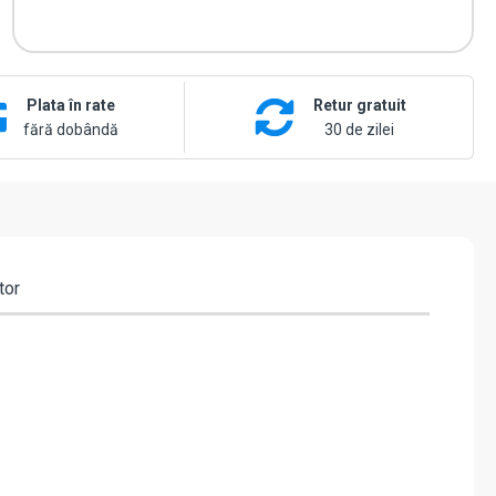
Plata în rate
Retur gratuit
fără dobândă
30 de zilei
tor