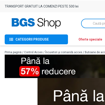
TRANSPORT GRATUIT LA COMENZI PESTE 500 lei
Products
search
CATEGORII PRODUSE
Oferte speciale
Prima pagină
/
Control Acces
/
Încuietori și comandă acces
/
Butoane de ac