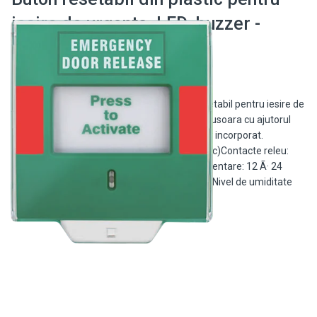
iesire de urgenta, LED, buzzer -
CSAccess CSB-802
Buton iesire de urgenta - CSB-802 Buton resetabil pentru iesire de
urgenta cu 3 iesiri NO/NC.Rearmare sigura si usoara cu ajutorul
cheii speciale.Indicator de stare LED si buzzer incorporat.
Dimensiuni: 91mmx96mmx34.5mm (cu capac)Contacte releu:
3NO/3NC/3COM 12Vcc @ 0.5 ATensiune alimentare: 12 Ã· 24
VccTemperatura de utilizare: -20 °C Ã· +55 °CNivel de umiditate
suportata: 0 […]