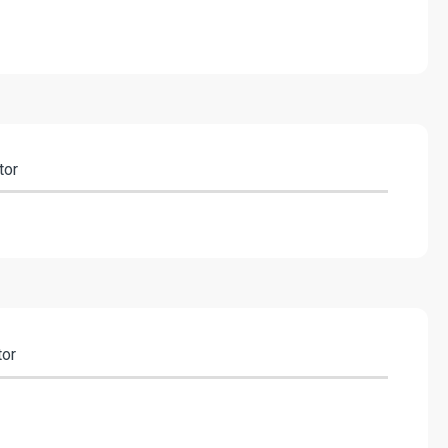
tor
tor