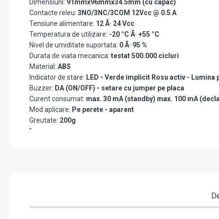
Dimensiuni:
91mmx96mmx34.5mm (cu capac)
Contacte releu:
3NO/3NC/3COM 12Vcc @ 0.5 A
Tensiune alimentare:
12 Ã· 24 Vcc
Temperatura de utilizare:
-20 °C Ã· +55 °C
Nivel de umiditate suportata:
0 Ã· 95 %
Durata de viata mecanica:
testat 500.000 cicluri
Material:
ABS
Indicator de stare:
LED - Verde implicit Rosu activ - Lumina 
Buzzer:
DA (ON/OFF) - setare cu jumper pe placa
Curent consumat:
max. 30 mA (standby) max. 100 mA (decl
Mod aplicare:
Pe perete - aparent
Greutate:
200g
"
De