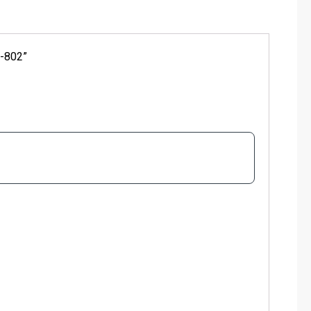
B-802”