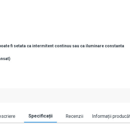
poate fi setata ca intermitent continuu sau ca iluminare constanta
ansat)
Specificații
scriere
Recenzii
Informații producă