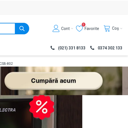
0
Coș
Cont
Favorite
(021) 331 8133
0374 302 133
s CSB-802