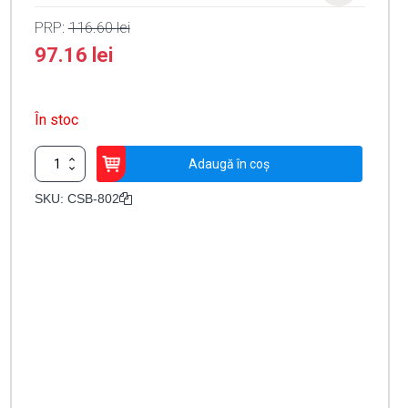
PRP:
116.60
lei
97.16
lei
În stoc
Cantitate
Adaugă în coș
Buton
resetabil
SKU:
CSB-802
din
plastic
pentru
iesire
de
urgenta,
LED,
buzzer
-
CSAccess
CSB-
802