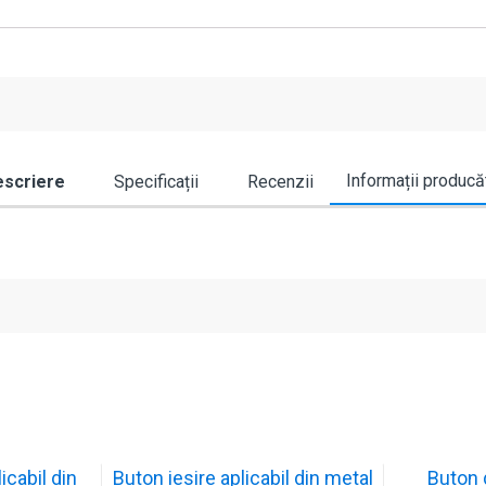
Informații producă
scriere
Specificații
Recenzii
icabil din
Buton iesire aplicabil din metal
Buton 