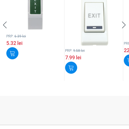
PRP:
6.39
lei
5.32
lei
PR
2
PRP:
9.58
lei
7.99
lei