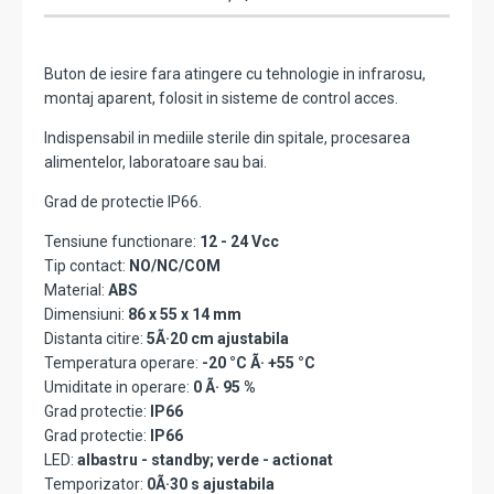
Buton de iesire fara atingere cu tehnologie in infrarosu,
montaj aparent, folosit in sisteme de control acces.
Indispensabil in mediile sterile din spitale, procesarea
alimentelor, laboratoare sau bai.
Grad de protectie IP66.
Tensiune functionare:
12 - 24 Vcc
Tip contact:
NO/NC/COM
Material:
ABS
Dimensiuni:
86 x 55 x 14 mm
Distanta citire:
5Ã·20 cm ajustabila
Temperatura operare:
-20 °C Ã· +55 °C
Umiditate in operare:
0 Ã· 95 %
Grad protectie:
IP66
Grad protectie:
IP66
LED:
albastru - standby; verde - actionat
Temporizator:
0Ã·30 s ajustabila