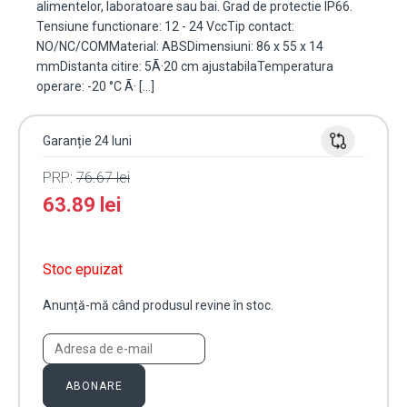
alimentelor, laboratoare sau bai. Grad de protectie IP66.
Tensiune functionare: 12 - 24 VccTip contact:
NO/NC/COMMaterial: ABSDimensiuni: 86 x 55 x 14
mmDistanta citire: 5Ã·20 cm ajustabilaTemperatura
operare: -20 °C Ã· […]
Garanție 24 luni
PRP:
76.67
lei
63.89
lei
Stoc epuizat
Anunță-mă când produsul revine în stoc.
ABONARE