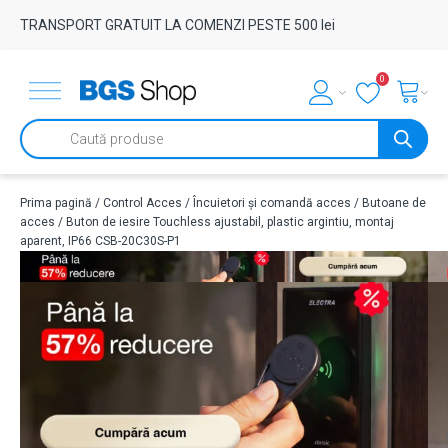
TRANSPORT GRATUIT LA COMENZI PESTE 500 lei
0
Products
search
Prima pagină
/
Control Acces
/
Încuietori și comandă acces
/
Butoane de
acces
/ Buton de iesire Touchless ajustabil, plastic argintiu, montaj
aparent, IP66 CSB-20C30S-P1