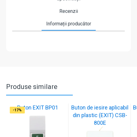
Recenzii
Informații producător
Produse similare
Buton EXIT BP01
Buton de iesire aplicabil
B
-17%
-17%
-17%
-17%
-17%
-18%
-18%
-18%
-17%
-17%
din plastic (EXIT) CSB-
800E