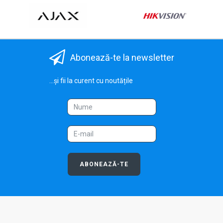
Abonează-te la newsletter
...și fii la curent cu noutățile
ABONEAZĂ-TE