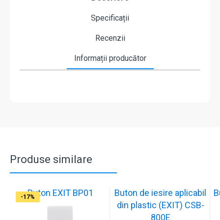
Specificații
Recenzii
Informații producător
Produse similare
Buton EXIT BP01
Buton de iesire aplicabil
B
-17%
-17%
-17%
-17%
-17%
-18%
-18%
-18%
-17%
-17%
din plastic (EXIT) CSB-
800E