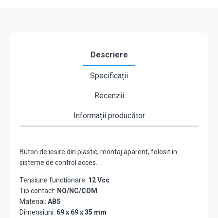
CSB-
69G-
LED
Descriere
Specificații
Recenzii
Informații producător
Buton de iesire din plastic, montaj aparent, folosit in
sisteme de control acces.
Tensiune functionare:
12 Vcc
Tip contact:
NO/NC/COM
Material:
ABS
Dimensiuni:
69 x 69 x 35 mm