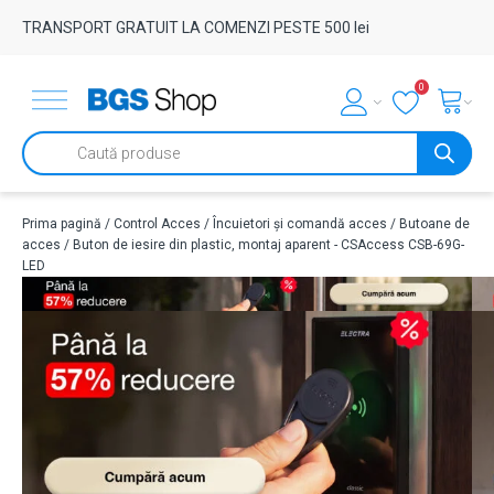
TRANSPORT GRATUIT LA COMENZI PESTE 500 lei
0
Products
search
Prima pagină
/
Control Acces
/
Încuietori și comandă acces
/
Butoane de
acces
/ Buton de iesire din plastic, montaj aparent - CSAccess CSB-69G-
LED