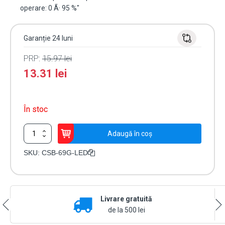
operare: 0 Ã· 95 %"
Garanție 24 luni
PRP:
15.97
lei
13.31
lei
În stoc
Cantitate
Adaugă în coș
Buton
de
SKU:
CSB-69G-LED
iesire
din
plastic,
montaj
Livrare gratuită
aparent
-
de la 500 lei
CSAccess