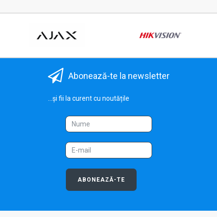
Abonează-te la newsletter
...și fii la curent cu noutățile
ABONEAZĂ-TE