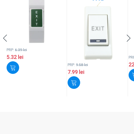
PRP:
6.39
lei
5.32
lei
PR
2
PRP:
9.58
lei
7.99
lei