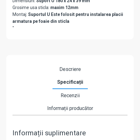
Dimensiuni:
Suport U 180 x 24 x 39 mm
Grosime usa sticla:
maxim 12mm
Montaj:
Suportul U Este folosit pentru instalarea placii
armatura pe foaie din sticla
"
Descriere
Specificații
Recenzii
Informații producător
Informații suplimentare