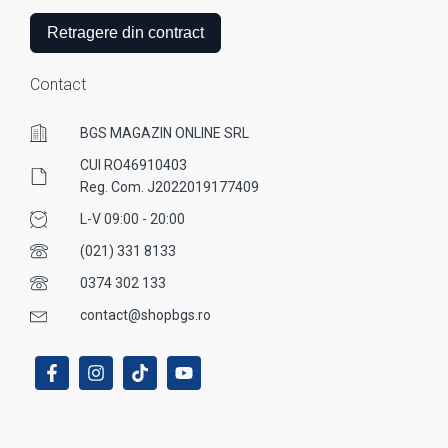
Retragere din contract
Contact
BGS MAGAZIN ONLINE SRL
CUI RO46910403
Reg. Com. J2022019177409
L-V 09:00 - 20:00
(021) 331 8133
0374 302 133
contact@shopbgs.ro