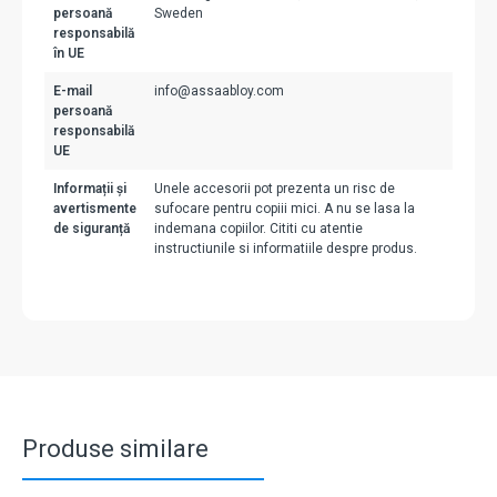
persoană
Sweden
responsabilă
în UE
E-mail
info@assaabloy.com
persoană
responsabilă
UE
Informații și
Unele accesorii pot prezenta un risc de
avertismente
sufocare pentru copiii mici. A nu se lasa la
de siguranță
indemana copiilor. Cititi cu atentie
instructiunile si informatiile despre produs.
Produse similare