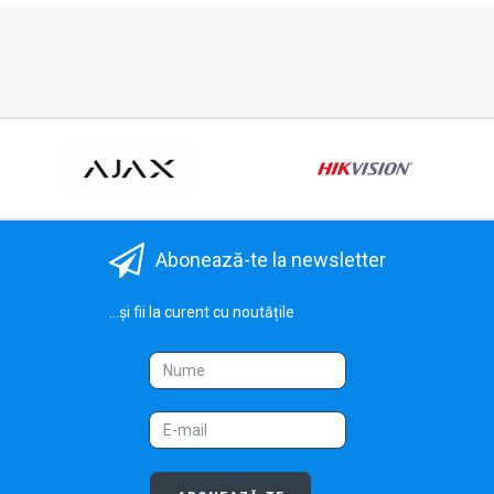
Abonează-te la newsletter
...și fii la curent cu noutățile