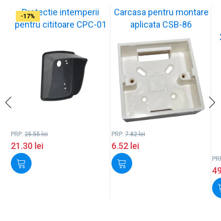
Protectie intemperii
Carcasa pentru montare
-17%
-17%
-17%
-17%
-17%
-17%
-17%
-17%
-17%
-17%
pentru cititoare CPC-01
aplicata CSB-86
PRP:
25.55
lei
PRP:
7.82
lei
21.30
lei
6.52
lei
PR
4