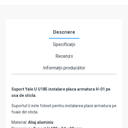
de
sticla
-
ASSA
ABLOY
U1855
Descriere
Specificații
Recenzii
Informații producător
Suport Yale U U185 instalare placa armatura H-01 pe
usa de sticla.
Suportul U este folosit pentru instalarea placii armatura pe
foaie din sticla.
Material:
Aliaj aluminiu