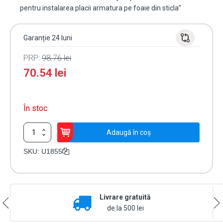
pentru instalarea placii armatura pe foaie din sticla"
Garanție 24 luni
PRP:
98.76
lei
70.54
lei
În stoc
Cantitate
Adaugă în coș
Suport
U,
SKU:
U1855
instalare
placa
armatura
H-
Livrare gratuită
01CC
pe
de la 500 lei
usa