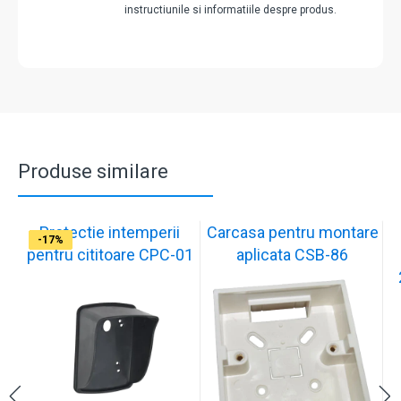
instructiunile si informatiile despre produs.
Produse similare
Protectie intemperii
Carcasa pentru montare
-17%
-17%
-17%
-17%
-17%
-17%
-17%
-17%
-17%
-17%
pentru cititoare CPC-01
aplicata CSB-86