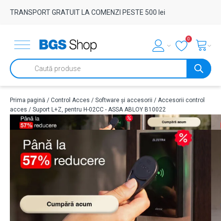
TRANSPORT GRATUIT LA COMENZI PESTE 500 lei
0
Products
search
Prima pagină
/
Control Acces
/
Software și accesorii
/
Accesorii control
acces
/ Suport L+Z, pentru H-02CC - ASSA ABLOY B10022