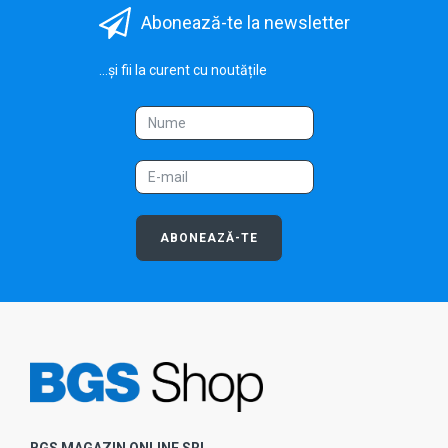
Abonează-te la newsletter
...și fii la curent cu noutățile
ABONEAZĂ-TE
BGS MAGAZIN ONLINE SRL