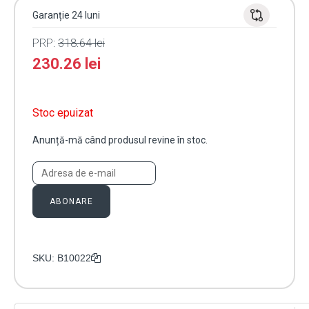
Garanție 24 luni
PRP:
318.64
lei
230.26
lei
Stoc epuizat
Anunță-mă când produsul revine în stoc.
ABONARE
SKU:
B10022