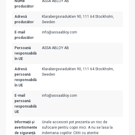
Nume
ASSA ABLOY AB
producător
Adresă
Klarabergsviadukten 90, 111 64 Stockholm,
producător
Sweden
E-mail
info@assaabloy.com
producător
Persoană
ASSA ABLOY AB
responsabilă
în UE
Adresă
Klarabergsviadukten 90, 111 64 Stockholm,
persoană
Sweden
responsabilă
în UE
E-mail
info@assaabloy.com
persoană
responsabilă
UE
Informații și
Unele accesorii pot prezenta un risc de
avertismente
sufocare pentru copiii mici. A nu se lasa la
de siguranță
indemana copiilor. Cititi cu atentie