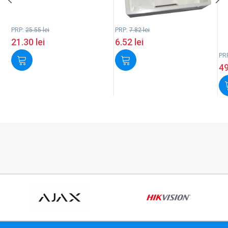
PRP:
25.55
lei
PRP:
7.82
lei
21.30
lei
6.52
lei
PR
4