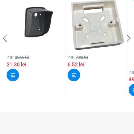
PRP:
25.55
lei
PRP:
7.82
lei
21.30
lei
6.52
lei
PR
4