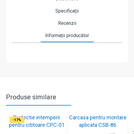
Specificații
Recenzii
Informații producător
Produse similare
Protectie intemperii
Carcasa pentru montare
-17%
-17%
-17%
-17%
-17%
-17%
-17%
-17%
-17%
-17%
pentru cititoare CPC-01
aplicata CSB-86