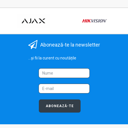
Abonează-te la newsletter
...și fii la curent cu noutățile
ABONEAZĂ-TE