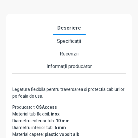
400
x
6
mm
CSL-
Descriere
400-
2
Specificații
Recenzii
Informații producător
Legatura flexibila pentru traversarea si protectia cablurilor
pe foaia de usa.
Producator:
CSAccess
Material tub flexibil:
inox
Diametru exterior tub:
10 mm
Diametru interior tub:
6 mm
Material capete:
plastic vopsit alb