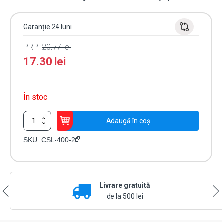
Garanție 24 luni
PRP:
20.77
lei
17.30
lei
În stoc
Cantitate
Adaugă în coș
Set
legatura
SKU:
CSL-400-2
flexibila
din
inox,
capete
Livrare gratuită
din
plastic
de la 500 lei
vopsit
alb,