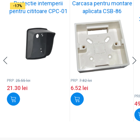
Protectie intemperii
Carcasa pentru montare
-17%
-17%
-17%
-17%
-17%
-17%
-17%
-17%
-17%
-17%
pentru cititoare CPC-01
aplicata CSB-86
PRP:
25.55
lei
PRP:
7.82
lei
21.30
lei
6.52
lei
PR
4