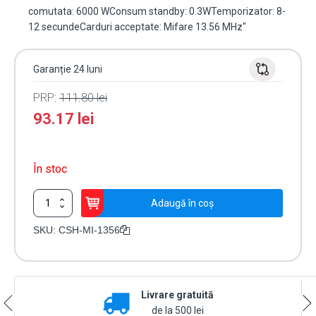
comutata: 6000 WConsum standby: 0.3WTemporizator: 8-
12 secundeCarduri acceptate: Mifare 13.56 MHz"
Garanție 24 luni
PRP:
111.80
lei
93.17
lei
În stoc
Cantitate
Adaugă în coș
Economizor
Mifare
SKU:
CSH-MI-1356
13.56
MHz,
alb,
110-
Livrare gratuită
220
V,
de la 500 lei