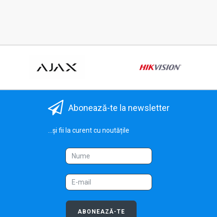
Abonează-te la newsletter
...și fii la curent cu noutățile
ABONEAZĂ-TE