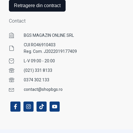
Retragere din contract
Contact
BGS MAGAZIN ONLINE SRL
CUI RO46910403
Reg. Com. J2022019177409
L-V 09:00 - 20:00
(021) 331 8133
0374 302 133
contact@shopbgs.ro