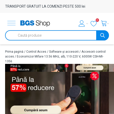
TRANSPORT GRATUIT LA COMENZI PESTE 500 lei
0
Products
search
Prima pagină
/
Control Acces
/
Software și accesorii
/
Accesorii control
acces
/ Economizor Mifare 13.56 MHz, alb, 110-220 V, 6000W CSH-MI-
1356