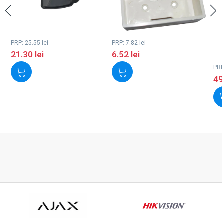
PRP:
25.55
lei
PRP:
7.82
lei
21.30
lei
6.52
lei
PR
4