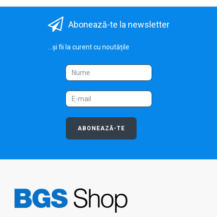
Abonează-te la newsletter
...și fii la curent cu noutățile
ABONEAZĂ-TE