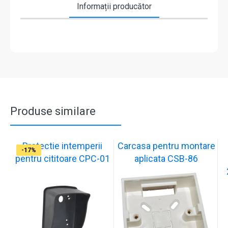
Informații producător
Produse similare
Protectie intemperii
Carcasa pentru montare
-17%
-17%
-17%
-17%
-17%
-17%
-17%
-17%
-17%
-17%
pentru cititoare CPC-01
aplicata CSB-86