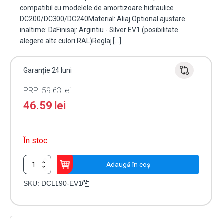
compatibil cu modelele de amortizoare hidraulice
DC200/DC300/DC240Material: Aliaj Optional ajustare
inaltime: DaFinisaj: Argintiu - Silver EV1 (posibilitate
alegere alte culori RAL)Reglaj […]
Garanție 24 luni
PRP:
59.63
lei
46.59
lei
În stoc
Cantitate
Adaugă în coș
Brat
standard
SKU:
DCL190-EV1
pentru
DC200/DC300/DC240
-
ASSA