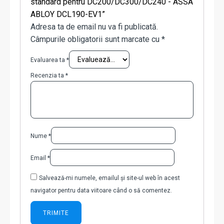
standard pentru DC200/DC300/DC240 - ASSA
ABLOY DCL190-EV1”
Adresa ta de email nu va fi publicată.
Câmpurile obligatorii sunt marcate cu
*
Evaluarea ta
*
Recenzia ta
*
Nume
*
Email
*
Salvează-mi numele, emailul și site-ul web în acest
navigator pentru data viitoare când o să comentez.