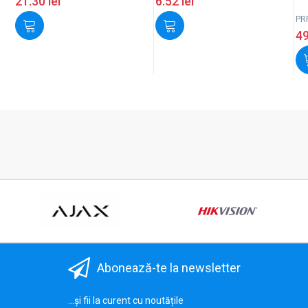
21.30
lei
6.52
lei
PR
4
Abonează-te la newsletter
...și fii la curent cu noutățile