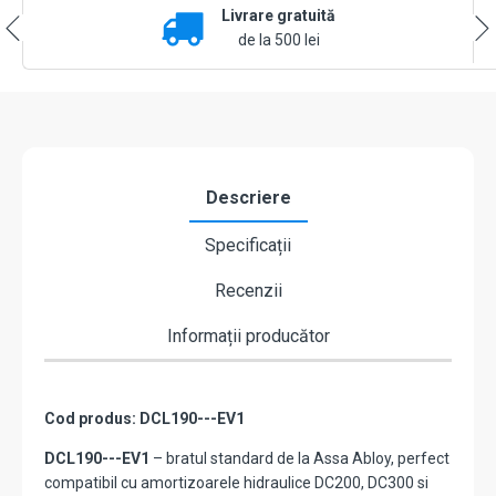
Livrare gratuită
ABLOY
DCL190-
de la 500 lei
EV1
Descriere
Specificații
Recenzii
Informații producător
Cod produs: DCL190---EV1
DCL190---EV1
– bratul standard de la Assa Abloy, perfect
compatibil cu amortizoarele hidraulice DC200, DC300 si