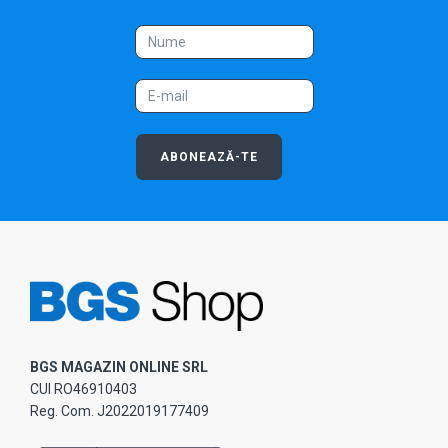
ABONEAZĂ-TE
BGS MAGAZIN ONLINE SRL
CUI RO46910403
Reg. Com. J2022019177409