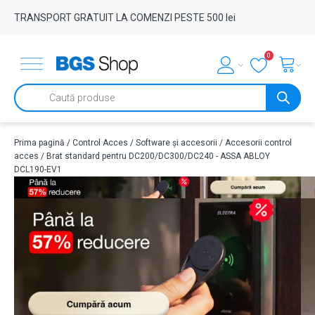
TRANSPORT GRATUIT LA COMENZI PESTE 500 lei
0
Products
search
Prima pagină
/
Control Acces
/
Software și accesorii
/
Accesorii control
acces
/ Brat standard pentru DC200/DC300/DC240 - ASSA ABLOY
DCL190-EV1