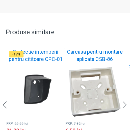
Produse similare
Protectie intemperii
Carcasa pentru montare
-17%
-17%
-17%
-17%
-17%
-17%
-17%
-17%
-17%
-17%
pentru cititoare CPC-01
aplicata CSB-86
PRP:
25.55
lei
PRP:
7.82
lei