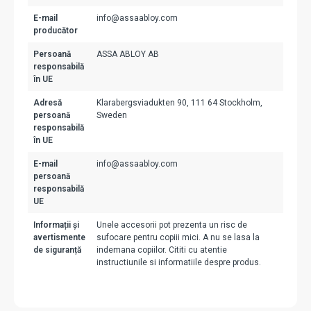
E-mail
info@assaabloy.com
producător
Persoană
ASSA ABLOY AB
responsabilă
în UE
Adresă
Klarabergsviadukten 90, 111 64 Stockholm,
persoană
Sweden
responsabilă
în UE
E-mail
info@assaabloy.com
persoană
responsabilă
UE
Informații și
Unele accesorii pot prezenta un risc de
avertismente
sufocare pentru copiii mici. A nu se lasa la
de siguranță
indemana copiilor. Cititi cu atentie
instructiunile si informatiile despre produs.