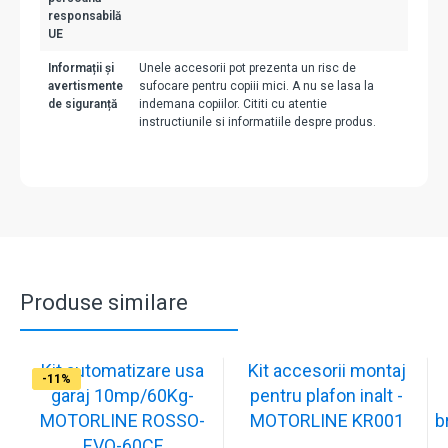
responsabilă
UE
Informații și
Unele accesorii pot prezenta un risc de
avertismente
sufocare pentru copiii mici. A nu se lasa la
de siguranță
indemana copiilor. Cititi cu atentie
instructiunile si informatiile despre produs.
Produse similare
Kit automatizare usa
Kit accesorii montaj
-11%
-10%
-11%
garaj 10mp/60Kg-
pentru plafon inalt -
MOTORLINE ROSSO-
MOTORLINE KR001
b
EVO-60CF