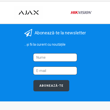
Abonează-te la newsletter
...și fii la curent cu noutățile
ABONEAZĂ-TE