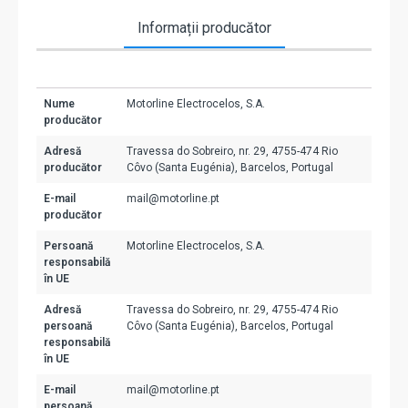
Informații producător
Nume
Motorline Electrocelos, S.A.
producător
Adresă
Travessa do Sobreiro, nr. 29, 4755-474 Rio
producător
Côvo (Santa Eugénia), Barcelos, Portugal
E-mail
mail@motorline.pt
producător
Persoană
Motorline Electrocelos, S.A.
responsabilă
în UE
Adresă
Travessa do Sobreiro, nr. 29, 4755-474 Rio
persoană
Côvo (Santa Eugénia), Barcelos, Portugal
responsabilă
în UE
E-mail
mail@motorline.pt
persoană