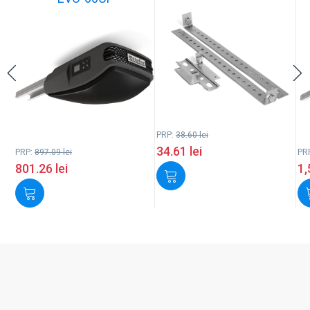
PRP:
38.60
lei
34.61
lei
PRP:
897.09
lei
PR
801.26
lei
1,