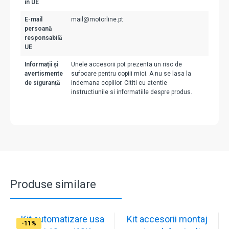
în UE
E-mail
mail@motorline.pt
persoană
responsabilă
UE
Informații și
Unele accesorii pot prezenta un risc de
avertismente
sufocare pentru copiii mici. A nu se lasa la
de siguranță
indemana copiilor. Cititi cu atentie
instructiunile si informatiile despre produs.
Produse similare
Kit automatizare usa
Kit accesorii montaj
-11%
-10%
-11%