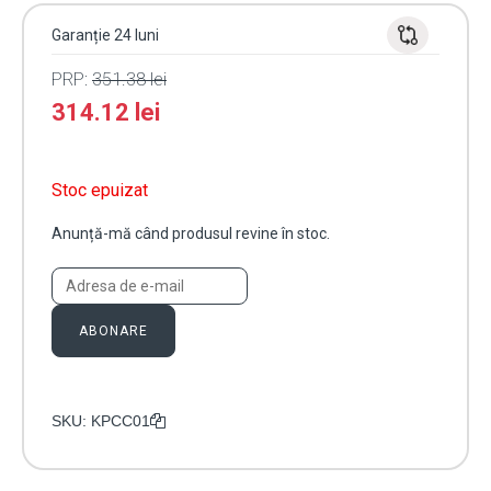
Garanție 24 luni
PRP:
351.38
lei
314.12
lei
Stoc epuizat
Anunță-mă când produsul revine în stoc.
ABONARE
SKU:
KPCC01