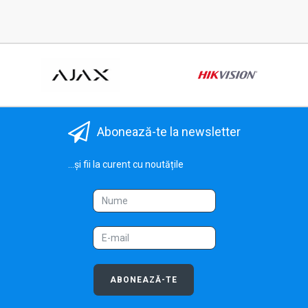
Abonează-te la newsletter
...și fii la curent cu noutățile
ABONEAZĂ-TE