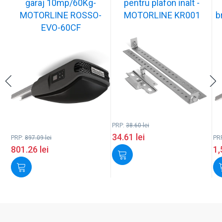
garaj 10mp/60Kg-
pentru plafon inalt -
MOTORLINE ROSSO-
MOTORLINE KR001
b
EVO-60CF
PRP:
38.60
lei
34.61
lei
PRP:
897.09
lei
PR
801.26
lei
1,