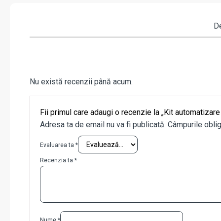
De
Nu există recenzii până acum.
Fii primul care adaugi o recenzie la „Kit automat
Adresa ta de email nu va fi publicată.
Câmpurile oblig
Evaluarea ta
*
Recenzia ta
*
Nume
*