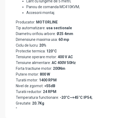
Lant cu lungime de 5 metri;
Panou de comanda MC410KVM;
Accesorii montaj.
Producator:
MOTORLINE
Tip automatizare:
usa sectionale
Diametru orificiu arbore:
Ø25 4mm
Dimensiune maxima usa:
60 mp
Ciclu de lucru:
20%
Protectie termica:
120°C
Tensiune operare motor:
400 V AC
Tensiune alimentare:
AC 400V 50Hz
Forta tractiune motor:
200Nm
Putere motor:
800 W
Turatii motor:
1400 RPM
Nivel de zgomot:
<55dB
Turatii reductor:
24 RPM
Temperatura functionare:
-20°C~+45°C IP54;
Greutate:
20.7Kg
"