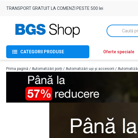
TRANSPORT GRATUIT LA COMENZI PESTE 500 lei
Products
search
CATEGORII PRODUSE
Oferte speciale
Prima pagină
/
Automatizări porți
/
Automatizări uși și accesorii
/
Automatizăr