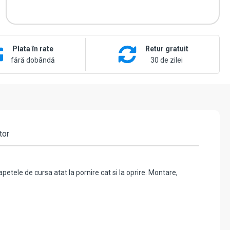
Plata în rate
Retur gratuit
fără dobândă
30 de zilei
tor
etele de cursa atat la pornire cat si la oprire. Montare,