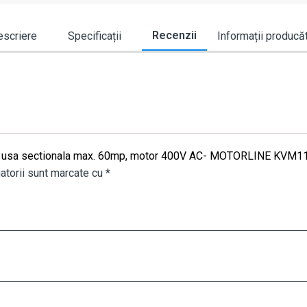
Recenzii
scriere
Specificații
Informații producă
izare usa sectionala max. 60mp, motor 400V AC- MOTORLINE KVM1
atorii sunt marcate cu
*