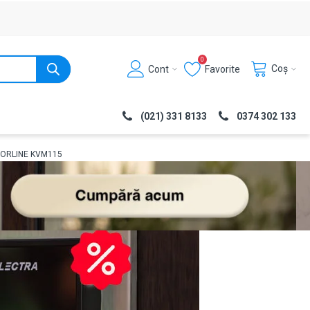
0
Coș
Cont
Favorite
(021) 331 8133
0374 302 133
OTORLINE KVM115