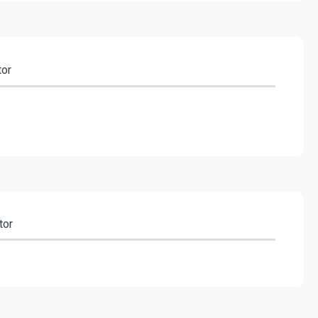
tor
tor