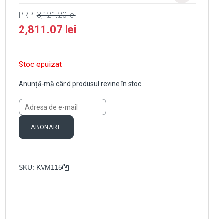
PRP:
3,121.20
lei
2,811.07
lei
Stoc epuizat
Anunță-mă când produsul revine în stoc.
ABONARE
SKU:
KVM115