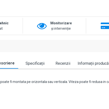
tehnic
Monitorizare
it
și intervenție
scriere
Specificații
Recenzii
Informații producă
oate fi montata pe orizontala sau verticala. Viteza poate fi redusa in cap