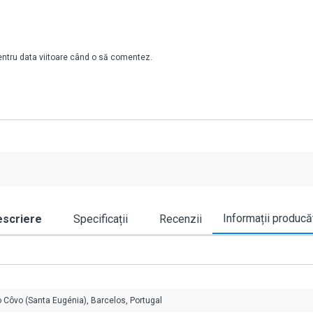
pentru data viitoare când o să comentez.
Informații producă
scriere
Specificații
Recenzii
o Côvo (Santa Eugénia), Barcelos, Portugal