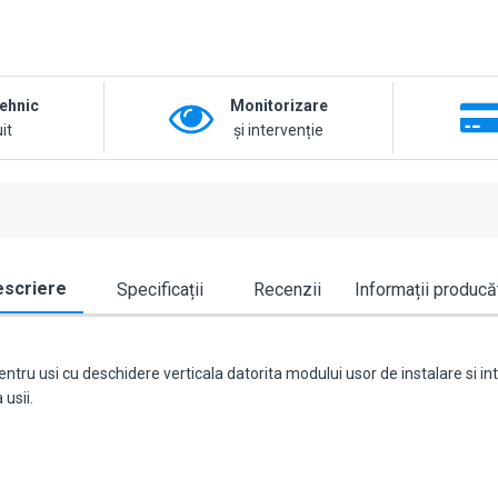
tehnic
Monitorizare
it
și intervenție
scriere
Specificații
Recenzii
Informații producă
ntru usi cu deschidere verticala datorita modului usor de instalare si
usii.