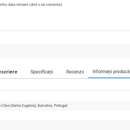
pentru data viitoare când o să comentez.
Informații producă
scriere
Specificații
Recenzii
o Côvo (Santa Eugénia), Barcelos, Portugal