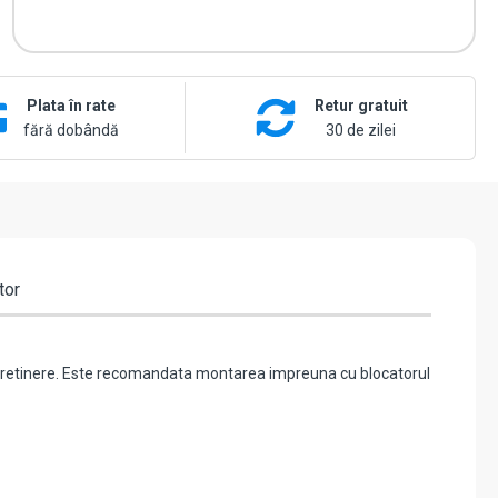
Plata în rate
Retur gratuit
fără dobândă
30 de zilei
tor
 intretinere. Este recomandata montarea impreuna cu blocatorul