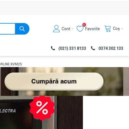
0
Coș
Cont
Favorite
(021) 331 8133
0374 302 133
TORLINE KVM25