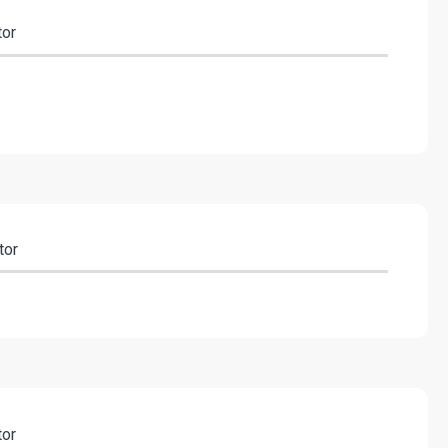
tor
tor
tor