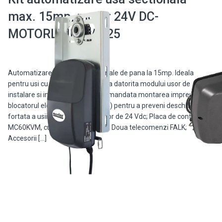
max. 15mp, motor 24V DC-
MOTORLINE KVM25
Automatizare pentru usi sectionale de pana la 15mp. Ideala
pentru usi cu deschidere verticala datorita modului usor de
instalare si intretinere. Este recomandata montarea impreuna cu
blocatorul electric EF25 (neinclus) pentru a preveni deschiderea
fortata a usii. KIT-ul contine: Motor de 24 Vdc; Placa de control
MC60KVM, cu iesire pentru EF25; Doua telecomenzi FALK;
Accesorii […]