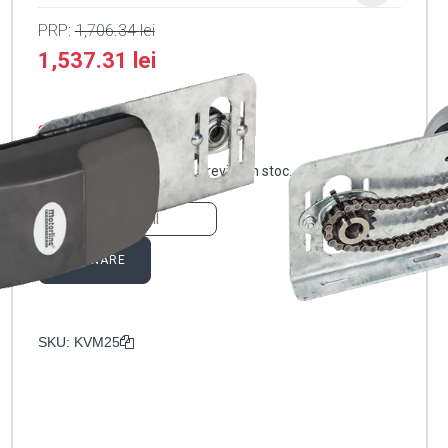
PRP:
1,706.34
lei
1,537.31
lei
Stoc epuizat
Anunță-mă când produsul revine în stoc.
ABONARE
SKU:
KVM25