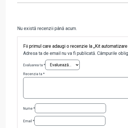
Nu există recenzii până acum.
Fii primul care adaugi o recenzie la „Kit automat
Adresa ta de email nu va fi publicată.
Câmpurile oblig
Evaluarea ta
*
Recenzia ta
*
Nume
*
Email
*