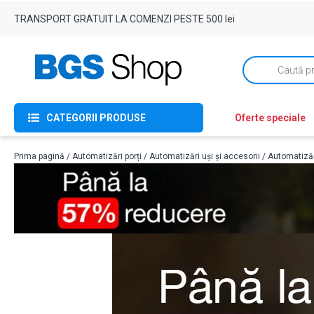
TRANSPORT GRATUIT LA COMENZI PESTE 500 lei
Products
search
CATEGORII PRODUSE
Oferte speciale
Prima pagină
/
Automatizări porți
/
Automatizări uși și accesorii
/
Automatizăr