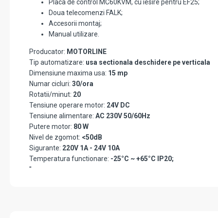
Placa de control MC60KVM, cu iesire pentru EF25;
Doua telecomenzi FALK;
Accesorii montaj;
Manual utilizare.
Producator:
MOTORLINE
Tip automatizare:
usa sectionala deschidere pe verticala
Dimensiune maxima usa:
15 mp
Numar cicluri:
30/ora
Rotatii/minut:
20
Tensiune operare motor:
24V DC
Tensiune alimentare:
AC 230V 50/60Hz
Putere motor:
80 W
Nivel de zgomot:
<50dB
Sigurante:
220V 1A - 24V 10A
Temperatura functionare:
-25°C ~ +65°C IP20;
"