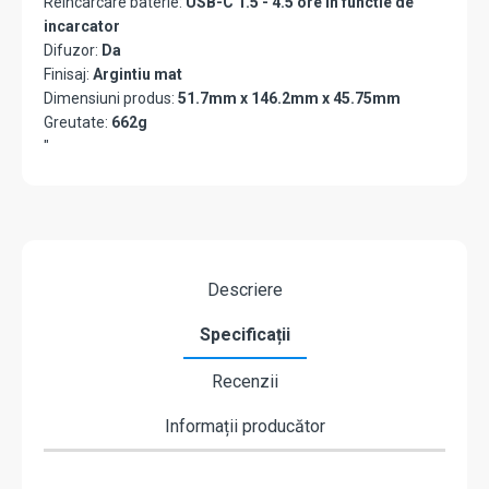
Reincarcare baterie:
USB-C 1.5 - 4.5 ore in functie de
incarcator
Difuzor:
Da
Finisaj:
Argintiu mat
Dimensiuni produs:
51.7mm x 146.2mm x 45.75mm
Greutate:
662g
"
Descriere
Specificații
Recenzii
Informații producător