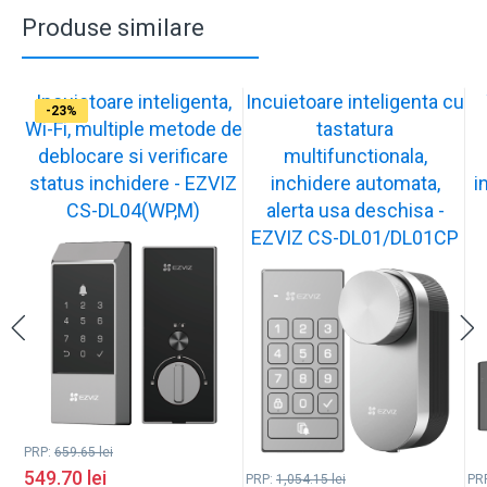
Produse similare
Incuietoare inteligenta,
Incuietoare inteligenta cu
-17%
-17%
-17%
-17%
-17%
-17%
-17%
-19%
-23%
Wi-Fi, multiple metode de
tastatura
deblocare si verificare
multifunctionala,
status inchidere - EZVIZ
inchidere automata,
i
CS-DL04(WP,M)
alerta usa deschisa -
EZVIZ CS-DL01/DL01CP
PRP:
659.65
lei
549.70
lei
PRP:
1,054.15
lei
PR