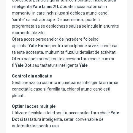
Conceputa pentru siguranta si comoditate, incuietoarea
inteligenta
Yale Linus® L2
poate incuia automat in
momentul in care inchizi usa si debloca atunci cand
”simte” ca esti aproape. De asemenea, poate fi
programata sa se deblocheze sau sa se incuie in anumite
momente ale zilei.
Ofera acces persoanelor de incredere folosind
aplicatia
Yale Home
pentru smartphone si vezi cand usa
ta este accesata, multumita fluxului detaliat de activitati.
Ofera oaspetilor mai multe accesorii fara cheie, cum ar
fi
Yale Dot
sau tastatura inteligenta
Yale
.
Control din aplicatie
Gestioneaza cu usurinta incuietoarea inteligenta si ramai
conectat la casa si familia ta, chiar si atunci cand esti
plecat.
Optiuni acces multiple
Utilizare flexibila a telefonului, accesoriilor fara cheie
Yale
Dot
si tastatura inteligenta, setari convenabile de
automatizare pentru usa.