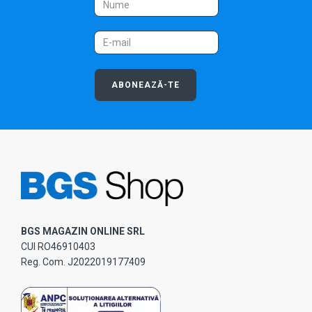
ABONEAZĂ-TE
BGS MAGAZIN ONLINE SRL
CUI RO46910403
Reg. Com. J2022019177409