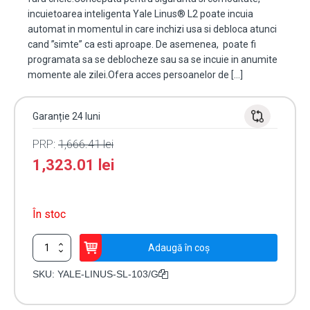
incuietoarea inteligenta Yale Linus® L2 poate incuia
automat in momentul in care inchizi usa si debloca atunci
cand ”simte” ca esti aproape. De asemenea, poate fi
programata sa se deblocheze sau sa se incuie in anumite
momente ale zilei.Ofera acces persoanelor de […]
Garanție 24 luni
PRP:
1,666.41
lei
1,323.01
lei
În stoc
Cantitate
Adaugă în coș
Incuietoare
inteligenta
SKU:
YALE-LINUS-SL-103/G
cu
WiFi,