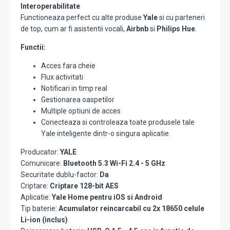
Interoperabilitate
Functioneaza perfect cu alte produse
Yale
si cu parteneri
de top, cum ar fi asistentii vocali,
Airbnb
si
Philips Hue
.
Functii:
Acces fara cheie
Flux activitati
Notificari in timp real
Gestionarea oaspetilor
Multiple optiuni de acces
Conecteaza si controleaza toate produsele tale
Yale inteligente dintr-o singura aplicatie.
Producator:
YALE
Comunicare:
Bluetooth 5.3 Wi-Fi 2.4 - 5 GHz
Securitate dublu-factor:
Da
Criptare:
Criptare 128-bit AES
Aplicatie:
Yale Home pentru iOS si Android
Tip baterie:
Acumulator reincarcabil cu 2x 18650 celule
Li-ion (inclus)