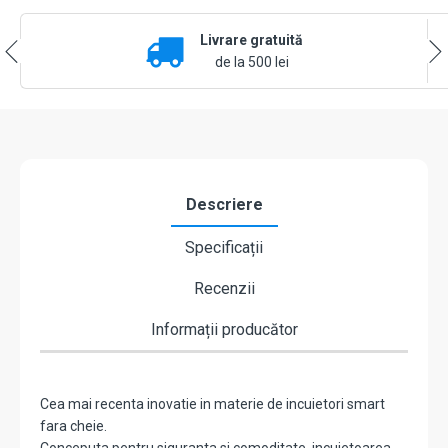
BT,
acces
Livrare gratuită
cu
cod,
de la 500 lei
aplicatie
de
mobil,
argintiu,Yale
Linus
L2
-
Descriere
ASSA
ABLOY
Specificații
YALE-
LINUS-
Recenzii
SL-
103/G
Informații producător
Cea mai recenta inovatie in materie de incuietori smart
fara cheie.