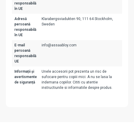
responsabilă
în UE
Adresă
Klarabergsviadukten 90, 111 64 Stockholm,
persoană
Sweden
responsabilă
în UE
E-mail
info@assaabloy.com
persoană
responsabilă
UE
Informații și
Unele accesorii pot prezenta un risc de
avertismente
sufocare pentru copiii mici. A nu se lasa la
de siguranță
indemana copiilor. Cititi cu atentie
instructiunile si informatiile despre produs.