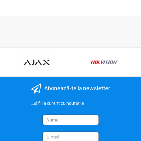
Abonează-te la newsletter
...și fii la curent cu noutățile