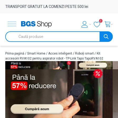
TRANSPORT GRATUIT LA COMENZI PESTE 500 lei
0
Products
search
Prima pagină
/
Smart Home
/
Acces inteligent
/
Roboți smart
/ Kit
accesorii RVA102 pentru aspirator robot - TP-Link Tapo TapoRVA102