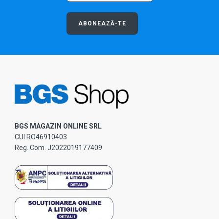
ABONEAZĂ-TE
BGS MAGAZIN ONLINE SRL
CUI RO46910403
Reg. Com. J2022019177409