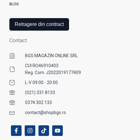
BLOG
Retragere din contract
Contact
BGS MAGAZIN ONLINE SRL
CUI RO46910403
Reg. Com. J2022019177409
L-V 09:00 - 20:00
(021) 331 8133
0374 302 133
contact@shopbgs.ro