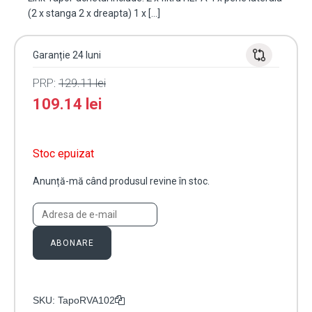
(2 x stanga 2 x dreapta) 1 x […]
Garanție 24 luni
PRP:
129.11
lei
109.14
lei
Stoc epuizat
Anunță-mă când produsul revine în stoc.
ABONARE
SKU:
TapoRVA102