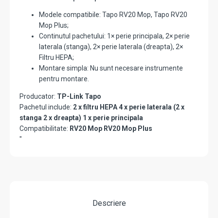
Modele compatibile: Tapo RV20 Mop, Tapo RV20
Mop Plus;
Continutul pachetului: 1× perie principala, 2× perie
laterala (stanga), 2× perie laterala (dreapta), 2×
Filtru HEPA;
Montare simpla: Nu sunt necesare instrumente
pentru montare.
Producator:
TP-Link Tapo
Pachetul include:
2 x filtru HEPA 4 x perie laterala (2 x
stanga 2 x dreapta) 1 x perie principala
Compatibilitate:
RV20 Mop RV20 Mop Plus
"
Descriere