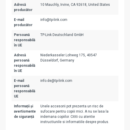
Adresă
10 Mauchly, Irvine, CA 92618, United States
producător
E-mail
info@tp-link.com
producător
Persoană
TP-Link Deutschland GmbH
responsabilă
în UE
Adresă
Niederkasseler Lohweg 175, 40547
persoană
Düsseldorf, Germany
responsabilă
în UE
E-mail
info.de@tp-link.com
persoană
responsabilă
UE
Informații și
Unele accesorii pot prezenta un risc de
avertismente
sufocare pentru copiii mici. A nu se lasa la
de siguranță
indemana copiilor. Cititi cu atentie
instructiunile si informatiile despre produs.