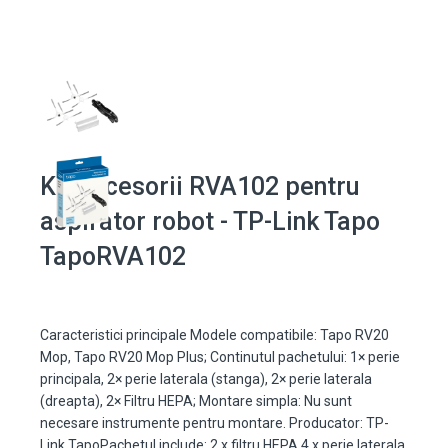
Kit accesorii RVA102 pentru
aspirator robot - TP-Link Tapo
TapoRVA102
Caracteristici principale Modele compatibile: Tapo RV20
Mop, Tapo RV20 Mop Plus; Continutul pachetului: 1× perie
principala, 2× perie laterala (stanga), 2× perie laterala
(dreapta), 2× Filtru HEPA; Montare simpla: Nu sunt
necesare instrumente pentru montare. Producator: TP-
Link TapoPachetul include: 2 x filtru HEPA 4 x perie laterala