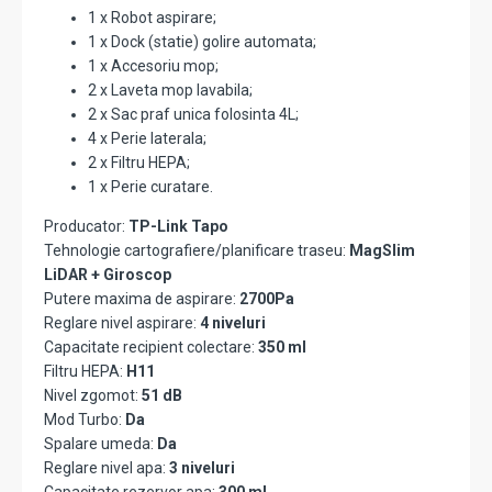
1 x Robot aspirare;
1 x Dock (statie) golire automata;
1 x Accesoriu mop;
2 x Laveta mop lavabila;
2 x Sac praf unica folosinta 4L;
4 x Perie laterala;
2 x Filtru HEPA;
1 x Perie curatare.
Producator:
TP-Link Tapo
Tehnologie cartografiere/planificare traseu:
MagSlim
LiDAR + Giroscop
Putere maxima de aspirare:
2700Pa
Reglare nivel aspirare:
4 niveluri
Capacitate recipient colectare:
350 ml
Filtru HEPA:
H11
Nivel zgomot:
51 dB
Mod Turbo:
Da
Spalare umeda:
Da
Reglare nivel apa:
3 niveluri