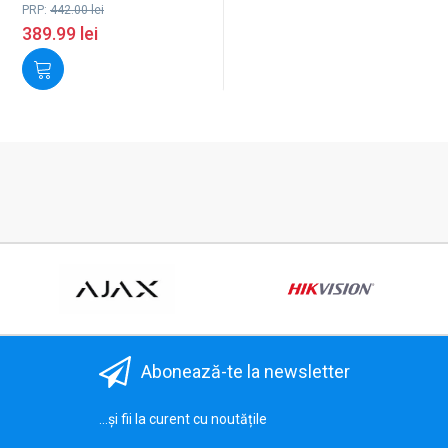
PRP:
442.00
lei
389.99
lei
Abonează-te la newsletter
...și fii la curent cu noutățile