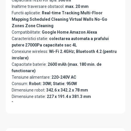
Capacitate rezervor apa:
300 ml
Inaltime traversare obstacol:
max. 20 mm
Functii aplicatie:
Real-time Tracking Multi-Floor
Mapping Scheduled Cleaning Virtual Walls No-Go
Zones Zone Cleaning
Compatibilitate:
Google Home Amazon Alexa
Caracteristici statie:
colectarea automata a prafului
putere 27000Pa capacitate sac 4L
Conexiune wireless:
Wi-Fi 2.4GHz; Bluetooth 4.2 (pentru
inrolare)
Capacitate baterie:
2600 mAh (max. 180 min. de
functionare)
Tensiune alimentare:
220-240V AC
Consum:
Robot: 30W; Statie: 950W
Dimensiune robot:
342.6 x 342.2 x 78 mm
Dimensiune statie:
227 x 191.4 x 381.3 mm
"