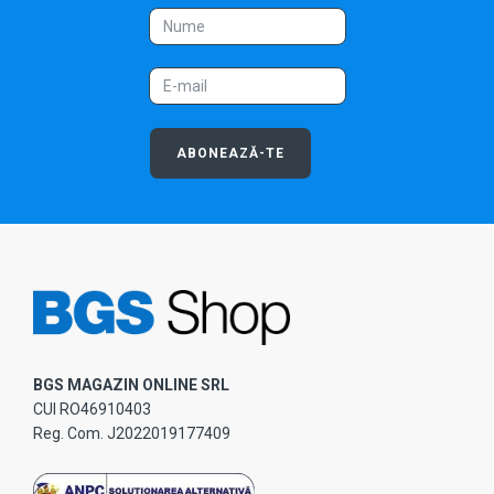
ABONEAZĂ-TE
BGS MAGAZIN ONLINE SRL
CUI RO46910403
Reg. Com. J2022019177409