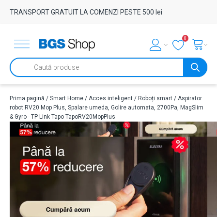
TRANSPORT GRATUIT LA COMENZI PESTE 500 lei
0
Products
search
Prima pagină
/
Smart Home
/
Acces inteligent
/
Roboți smart
/ Aspirator
robot RV20 Mop Plus, Spalare umeda, Golire automata, 2700Pa, MagSlim
& Gyro - TP-Link Tapo TapoRV20MopPlus