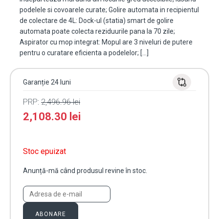
podelele si covoarele curate; Golire automata in recipientul
de colectare de 4L: Dock-ul (statia) smart de golire
automata poate colecta reziduurile pana la 70 zile;
Aspirator cu mop integrat: Mopul are 3 niveluri de putere
pentru o curatare eficienta a podelelor; […]
Garanție 24 luni
PRP:
2,496.96
lei
2,108.30
lei
Stoc epuizat
Anunță-mă când produsul revine în stoc.
ABONARE