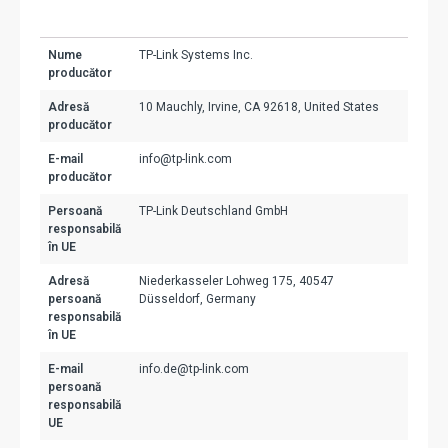
Nume
TP-Link Systems Inc.
producător
Adresă
10 Mauchly, Irvine, CA 92618, United States
producător
E-mail
info@tp-link.com
producător
Persoană
TP-Link Deutschland GmbH
responsabilă
în UE
Adresă
Niederkasseler Lohweg 175, 40547
persoană
Düsseldorf, Germany
responsabilă
în UE
E-mail
info.de@tp-link.com
persoană
responsabilă
UE