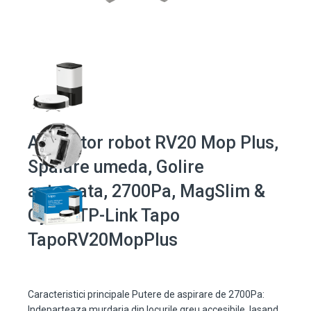
Aspirator robot RV20 Mop Plus,
Spalare umeda, Golire
automata, 2700Pa, MagSlim &
Gyro - TP-Link Tapo
TapoRV20MopPlus
Caracteristici principale Putere de aspirare de 2700Pa:
Indeparteaza murdaria din locurile greu accesibile, lasand