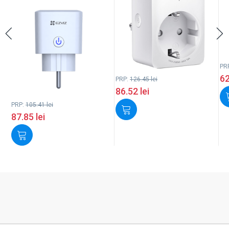
PR
6
PRP:
126.45
lei
86.52
lei
PRP:
105.41
lei
87.85
lei