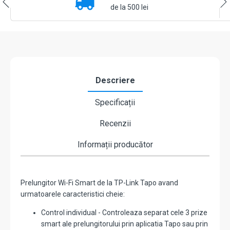
x
de la 500 lei
USB-
C,
2
x
USB-
A
-
Descriere
TP-
Link
Specificații
Tapo
TapoP300
Recenzii
Informații producător
Prelungitor Wi-Fi Smart de la TP-Link Tapo avand
urmatoarele caracteristici cheie:
Control individual - Controleaza separat cele 3 prize
smart ale prelungitorului prin aplicatia Tapo sau prin