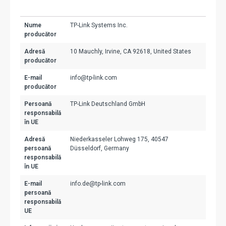
Nume
TP-Link Systems Inc.
producător
Adresă
10 Mauchly, Irvine, CA 92618, United States
producător
E-mail
info@tp-link.com
producător
Persoană
TP-Link Deutschland GmbH
responsabilă
în UE
Adresă
Niederkasseler Lohweg 175, 40547
persoană
Düsseldorf, Germany
responsabilă
în UE
E-mail
info.de@tp-link.com
persoană
responsabilă
UE