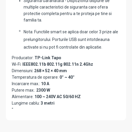
Siguranta Garanatata - Dispozitivul dispune de
multiple caracteristici de siguranta care ofera
protectie completa pentru a te proteja pe tine si
familia ta.
Nota: Functiile smart se aplica doar celor 3 prize ale
prelungitorului. Porturile USB sunt intotdeauna
activate si nu pot fi controlate din aplicatie.
Producator:
TP-Link Tapo
Wi-Fi:
IEEE802.11b 802.11g 802.11n 2.4Ghz
Dimensiuni:
268 × 52 × 40 mm
Temperatura de operare:
0° ~ 40°
Incarcare max.:
10 A
Putere max.:
2300 W
Alimentare:
100 ~ 240V AC 50/60 HZ
Lungime cablu:
3 metri
"