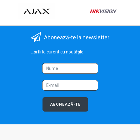
Abonează-te la newsletter
...și fii la curent cu noutățile
ABONEAZĂ-TE