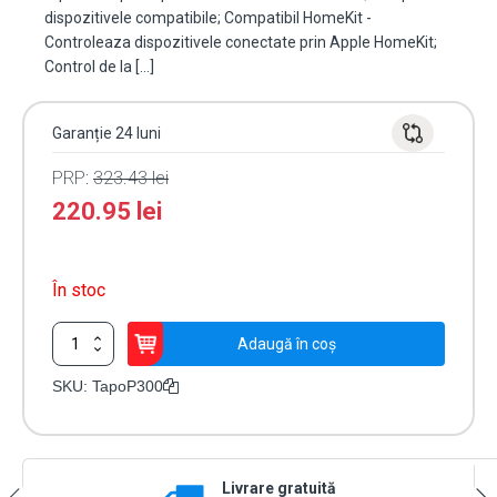
dispozitivele compatibile; Compatibil HomeKit -
Controleaza dispozitivele conectate prin Apple HomeKit;
Control de la […]
Garanție 24 luni
PRP:
323.43
lei
220.95
lei
În stoc
Cantitate
Adaugă în coș
Prelungitor
Wi-
SKU:
TapoP300
Fi
Smart,
3
prize,
Livrare gratuită
1