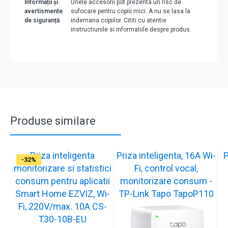
Informații și
Unele accesorii pot prezenta un risc de
avertismente
sufocare pentru copiii mici. A nu se lasa la
de siguranță
indemana copiilor. Cititi cu atentie
instructiunile si informatiile despre produs.
Produse similare
Priza inteligenta
Priza inteligenta, 16A Wi-
P
-17%
-32%
-32%
-32%
monitorizare si statistici
Fi, control vocal,
consum pentru aplicatii
monitorizare consum -
Smart Home EZVIZ, Wi-
TP-Link Tapo TapoP110
Fi, 220V/max. 10A CS-
T30-10B-EU