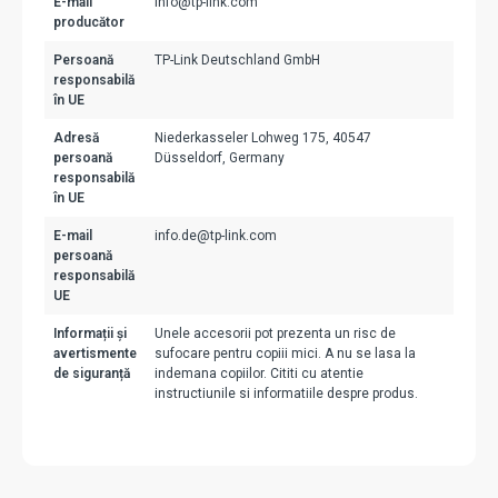
E-mail
info@tp-link.com
producător
Persoană
TP-Link Deutschland GmbH
responsabilă
în UE
Adresă
Niederkasseler Lohweg 175, 40547
persoană
Düsseldorf, Germany
responsabilă
în UE
E-mail
info.de@tp-link.com
persoană
responsabilă
UE
Informații și
Unele accesorii pot prezenta un risc de
avertismente
sufocare pentru copiii mici. A nu se lasa la
de siguranță
indemana copiilor. Cititi cu atentie
instructiunile si informatiile despre produs.