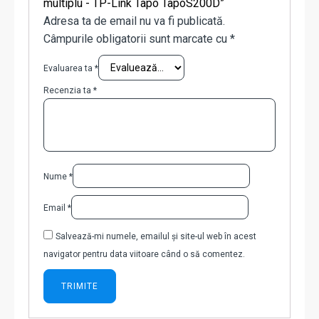
multiplu - TP-Link Tapo TapoS200D”
Adresa ta de email nu va fi publicată.
Câmpurile obligatorii sunt marcate cu
*
Evaluarea ta
*
Recenzia ta
*
Nume
*
Email
*
Salvează-mi numele, emailul și site-ul web în acest
navigator pentru data viitoare când o să comentez.