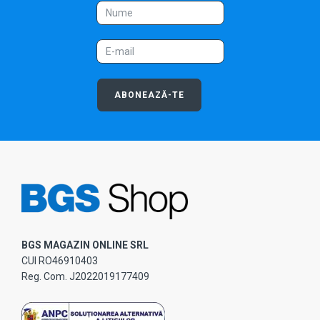
ABONEAZĂ-TE
BGS MAGAZIN ONLINE SRL
CUI RO46910403
Reg. Com. J2022019177409