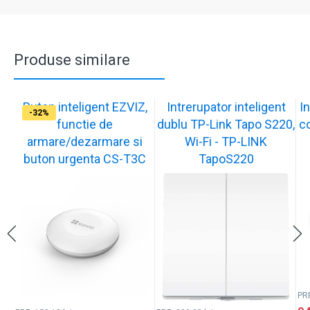
Produse similare
Buton inteligent EZVIZ,
Intrerupator inteligent
In
-17%
-32%
-32%
functie de
dublu TP-Link Tapo S220,
co
armare/dezarmare si
Wi-Fi - TP-LINK
buton urgenta CS-T3C
TapoS220
PR