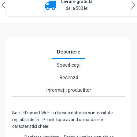
Livrare gratuită
4000K
ajustabila,
de la 500 lei
806
lm,
E27
-
TP-
Link
Tapo
Descriere
TapoL520E
Specificații
Recenzii
Informații producător
Bec LED smart Wi-Fi cu lumina naturala si intensitate
reglabila de la TP-Link Tapo avand urmatoarele
caracteristici cheie: