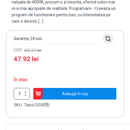
natuala de 4000K, precum o zi insorita, oferind culori mai
vii si mai apropiate de realitate; Programare - Creeaza un
program de functionare pentru bec, cu intensitatea pe
care o doresti; […]
Garanție 24 luni
PRP:
69.21
lei
47.92
lei
În stoc
Cantitate
Adaugă în coș
Bec
smart
SKU:
TapoL520E
Wi-
Fi,
lumina
naturala