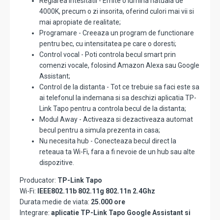
Reglarea intesitatii - Emite o lumina natuala de
4000K, precum o zi insorita, oferind culori mai vii si
mai apropiate de realitate;
Programare - Creeaza un program de functionare
pentru bec, cu intensitatea pe care o doresti;
Control vocal - Poti controla becul smart prin
comenzi vocale, folosind Amazon Alexa sau Google
Assistant;
Control de la distanta - Tot ce trebuie sa faci este sa
ai telefonul la indemana si sa deschizi aplicatia TP-
Link Tapo pentru a controla becul de la distanta;
Modul Away - Activeaza si dezactiveaza automat
becul pentru a simula prezenta in casa;
Nu necesita hub - Conecteaza becul direct la
reteaua ta Wi-Fi, fara a fi nevoie de un hub sau alte
dispozitive.
Producator:
TP-Link Tapo
Wi-Fi:
IEEE802.11b 802.11g 802.11n 2.4Ghz
Durata medie de viata:
25.000 ore
Integrare:
aplicatie TP-Link Tapo Google Assistant si