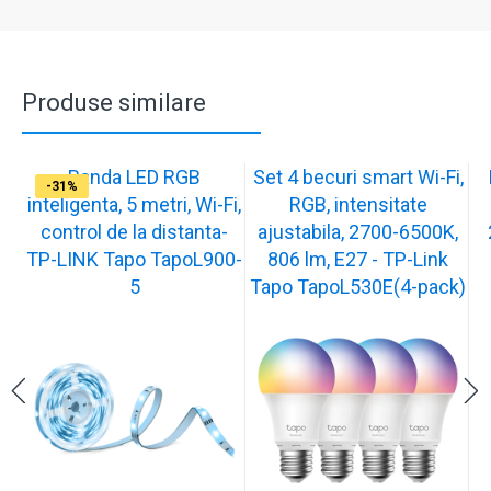
Produse similare
Banda LED RGB
Set 4 becuri smart Wi-Fi,
-31%
-31%
-32%
-31%
-31%
inteligenta, 5 metri, Wi-Fi,
RGB, intensitate
control de la distanta-
ajustabila, 2700-6500K,
TP-LINK Tapo TapoL900-
806 lm, E27 - TP-Link
5
Tapo TapoL530E(4-pack)