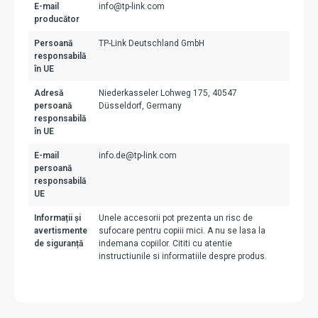
E-mail
info@tp-link.com
producător
Persoană
TP-Link Deutschland GmbH
responsabilă
în UE
Adresă
Niederkasseler Lohweg 175, 40547
persoană
Düsseldorf, Germany
responsabilă
în UE
E-mail
info.de@tp-link.com
persoană
responsabilă
UE
Informații și
Unele accesorii pot prezenta un risc de
avertismente
sufocare pentru copiii mici. A nu se lasa la
de siguranță
indemana copiilor. Cititi cu atentie
instructiunile si informatiile despre produs.