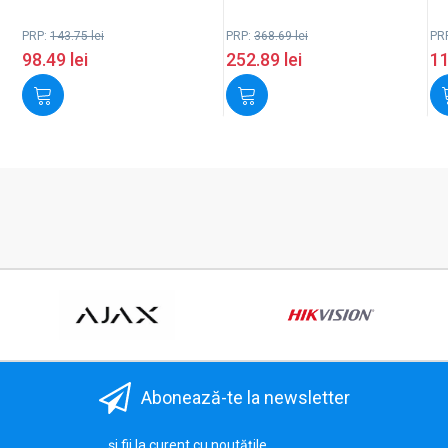
PRP:
143.75
lei
PRP:
368.69
lei
PR
98.49
lei
252.89
lei
1
Abonează-te la newsletter
...și fii la curent cu noutățile