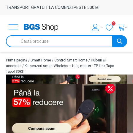
TRANSPORT GRATUIT LA COMENZI PESTE 500 lei
0
Products
search
Prima pagină
/
Smart Home
/
Control Smart Home
/
Hub-uri și
accesorii
/ Kit senzori smart Wireless + Hub, matter - TP-Link Tapo
TapoT30KIT