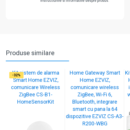
instructiunile si informatiile despre produs.
Produse similare
Kit sistem de alarma
Home Gateway Smart
K
-17%
-17%
-17%
-17%
-17%
-32%
-32%
Smart Home EZVIZ,
Home EZVIZ,
comunicare Wireless
comunicare wireless
ZigBee CS-B1-
ZigBee, Wi-Fi 6,
w
HomeSensorKit
Bluetooth, integrare
smart cu pana la 64
dispozitive EZVIZ CS-A3-
R200-WBG