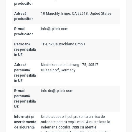
producător
Adresă
10 Mauchly, Irvine, CA 92618, United States
producător
E-mail
info@tp-link.com
producător
Persoană
TP-Link Deutschland GmbH
responsabilă
în UE
Adresă
Niederkasseler Lohweg 175, 40547
persoană
Düsseldorf, Germany
responsabilă
în UE
E-mail
info.de@tp-link.com
persoană
responsabilă
UE
Informații și
Unele accesorii pot prezenta un risc de
avertismente
sufocare pentru copiii mici. A nu se lasa la
de siguranță
indemana copiilor. Cititi cu atentie