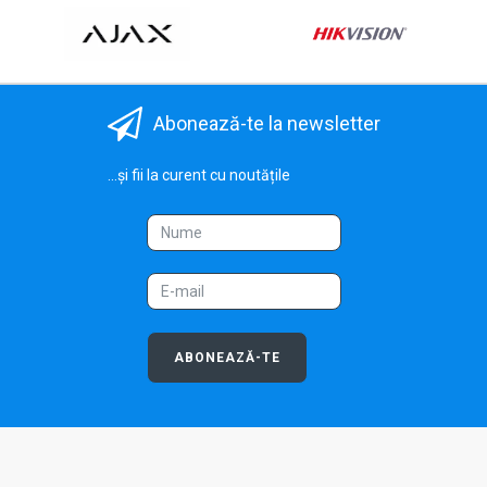
Abonează-te la newsletter
...și fii la curent cu noutățile
ABONEAZĂ-TE