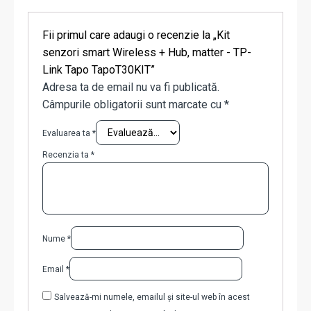
Fii primul care adaugi o recenzie la „Kit
senzori smart Wireless + Hub, matter - TP-
Link Tapo TapoT30KIT”
Adresa ta de email nu va fi publicată.
Câmpurile obligatorii sunt marcate cu
*
Evaluarea ta
*
Recenzia ta
*
Nume
*
Email
*
Salvează-mi numele, emailul și site-ul web în acest