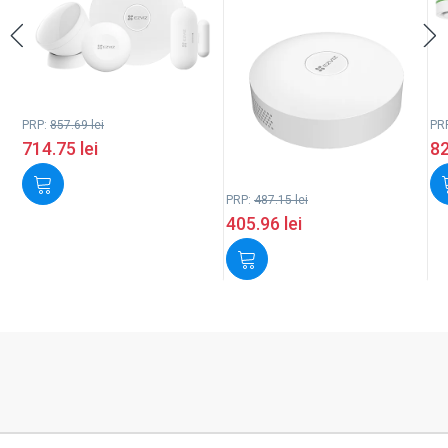
PRP:
857.69
lei
PR
714.75
lei
8
PRP:
487.15
lei
405.96
lei