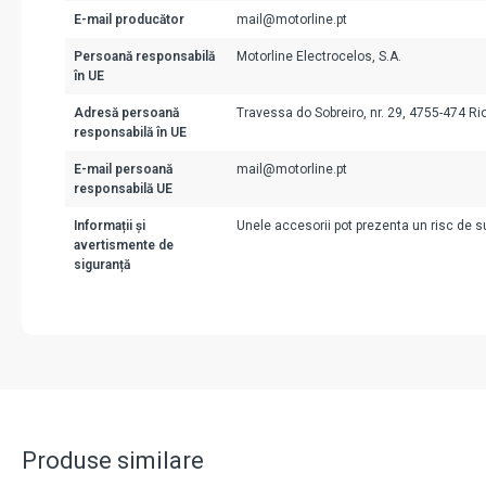
E-mail producător
mail@motorline.pt
Persoană responsabilă
Motorline Electrocelos, S.A.
în UE
Adresă persoană
Travessa do Sobreiro, nr. 29, 4755-474 Ri
responsabilă în UE
E-mail persoană
mail@motorline.pt
responsabilă UE
Informații și
Unele accesorii pot prezenta un risc de suf
avertismente de
siguranță
Produse similare