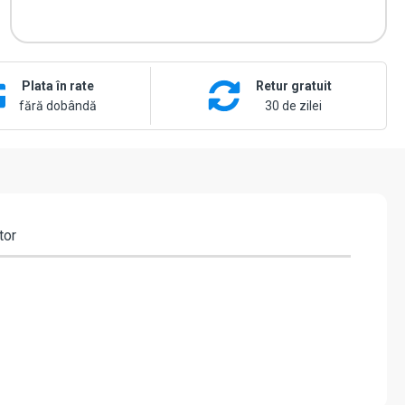
Plata în rate
Retur gratuit
fără dobândă
30 de zilei
tor