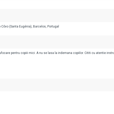
o Côvo (Santa Eugénia), Barcelos, Portugal
ocare pentru copiii mici. A nu se lasa la indemana copiilor. Cititi cu atentie instr