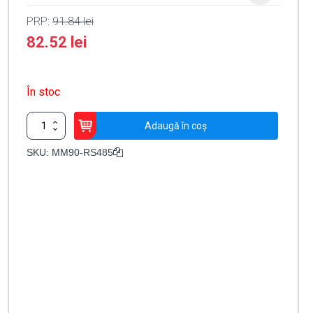
PRP:
91.84
lei
82.52
lei
În stoc
Cantitate
Adaugă în coș
Modul
Master-
SKU:
MM90-RS485
Slave
bariere
-
MOTORLINE
MM90-
RS485