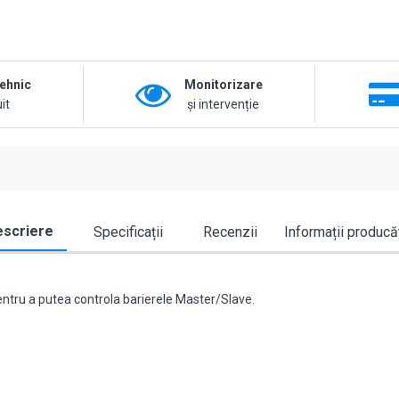
tehnic
Monitorizare
it
și intervenție
scriere
Specificații
Recenzii
Informații producă
ru a putea controla barierele Master/Slave.