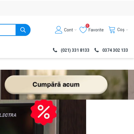
0
Coș
Cont
Favorite
(021) 331 8133
0374 302 133