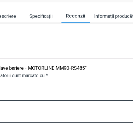
Recenzii
scriere
Specificații
Informații producă
r-Slave bariere - MOTORLINE MM90-RS485”
atorii sunt marcate cu
*