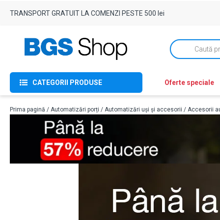
TRANSPORT GRATUIT LA COMENZI PESTE 500 lei
Products
search
CATEGORII PRODUSE
Oferte speciale
Prima pagină
/
Automatizări porți
/
Automatizări uși și accesorii
/
Accesorii au