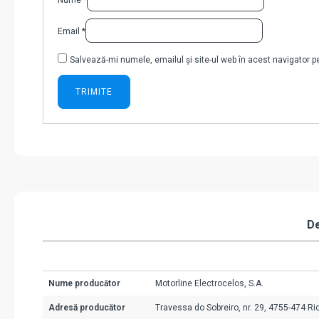
Nume
*
Email
*
Salvează-mi numele, emailul și site-ul web în acest navigator 
De
Nume producător
Motorline Electrocelos, S.A.
Adresă producător
Travessa do Sobreiro, nr. 29, 4755-474 Ri