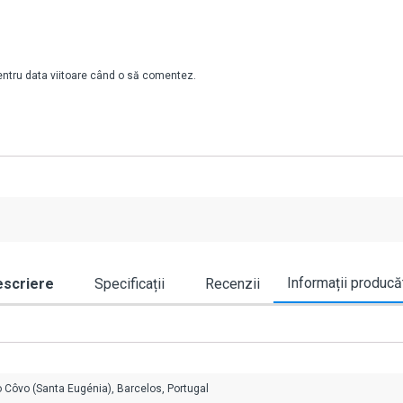
pentru data viitoare când o să comentez.
Informații producă
scriere
Specificații
Recenzii
o Côvo (Santa Eugénia), Barcelos, Portugal