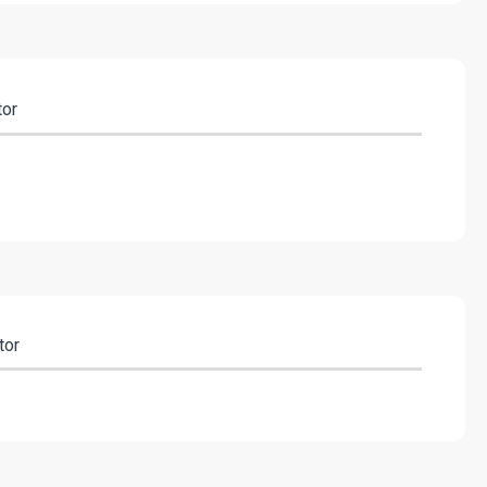
tor
tor