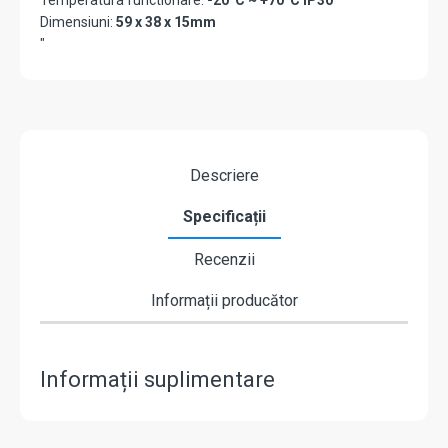
Temperatura functionare:
-20°C ~ +70°C IP30
Dimensiuni:
59 x 38 x 15mm
"
Descriere
Specificații
Recenzii
Informații producător
Informații suplimentare