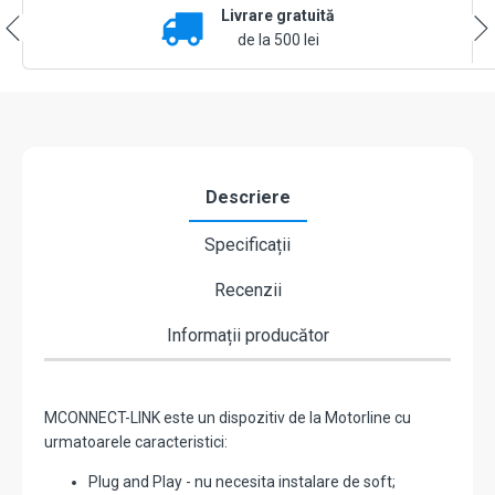
Livrare gratuită
Bluetooth
-
de la 500 lei
MOTORLINE
MCONNECT-
LINK
Descriere
Specificații
Recenzii
Informații producător
MCONNECT-LINK este un dispozitiv de la Motorline cu
urmatoarele caracteristici:
Plug and Play - nu necesita instalare de soft;