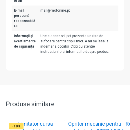
în UE
E-mail
mail@motorline.pt
persoană
responsabilă
UE
Informații și
Unele accesorii pot prezenta un risc de
avertismente
sufocare pentru copiii mici. A nu se lasa la
de siguranță
indemana copiilor. Cititi cu atentie
instructiunile si informatiile despre produs.
Produse similare
Limitator cursa
Opritor mecanic pentru
R
-12%
-10%
-10%
-11%
-10%
-11%
-9%
-10%
-11%
-10%