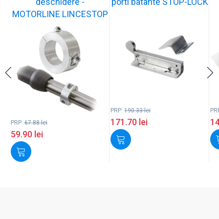
deschidere -
porti batante STOP-LOCK
MOTORLINE LINCESTOP
PRP:
190.33
lei
PR
171.70
lei
1
PRP:
67.88
lei
59.90
lei