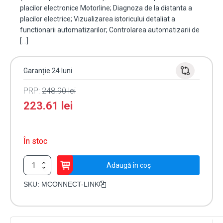
placilor electronice Motorline; Diagnoza de la distanta a
placilor electrice; Vizualizarea istoricului detaliat a
functionarii automatizarilor; Controlarea automatizarii de
[…]
Garanție 24 luni
PRP:
248.90
lei
223.61
lei
În stoc
Cantitate
Adaugă în coș
Modul
comanda
SKU:
MCONNECT-LINK
si
programare
automatizari,
WiFi,