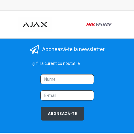
Abonează-te la newsletter
...și fii la curent cu noutățile
ABONEAZĂ-TE