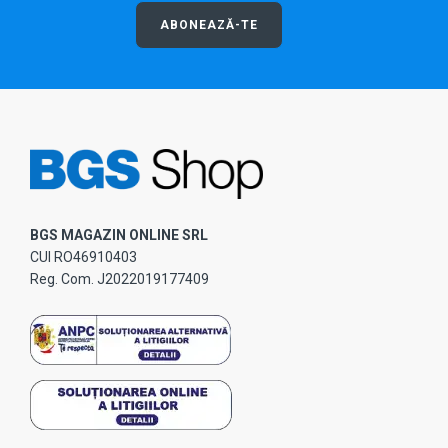
ABONEAZĂ-TE
BGS MAGAZIN ONLINE SRL
CUI RO46910403
Reg. Com. J2022019177409