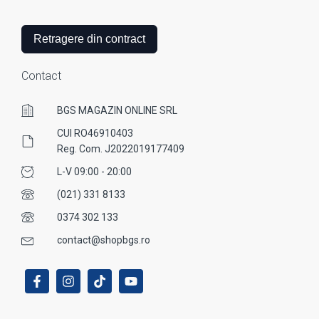
Retragere din contract
Contact
BGS MAGAZIN ONLINE SRL
CUI RO46910403
Reg. Com. J2022019177409
L-V 09:00 - 20:00
(021) 331 8133
0374 302 133
contact@shopbgs.ro