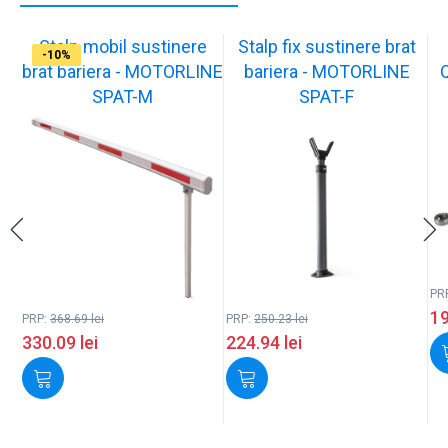
Stalp mobil sustinere
Stalp fix sustinere brat
-10%
-10%
-17%
-17%
-17%
-17%
-17%
-10%
-10%
-10%
brat bariera - MOTORLINE
bariera - MOTORLINE
SPAT-M
SPAT-F
PR
1
PRP:
368.69
lei
PRP:
250.23
lei
330.09
lei
224.94
lei