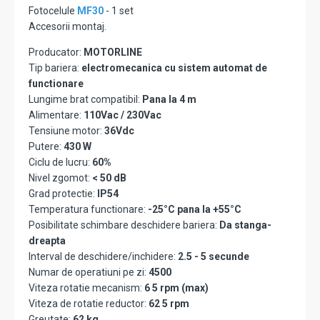
Fotocelule
MF30
- 1 set
Accesorii montaj.
Producator:
MOTORLINE
Tip bariera:
electromecanica cu sistem automat de
functionare
Lungime brat compatibil:
Pana la 4 m
Alimentare:
110Vac / 230Vac
Tensiune motor:
36Vdc
Putere:
430 W
Ciclu de lucru:
60%
Nivel zgomot:
< 50 dB
Grad protectie:
IP54
Temperatura functionare:
-25°C pana la +55°C
Posibilitate schimbare deschidere bariera:
Da stanga-
dreapta
Interval de deschidere/inchidere:
2.5 - 5 secunde
Numar de operatiuni pe zi:
4500
Viteza rotatie mecanism:
6 5 rpm (max)
Viteza de rotatie reductor:
62 5 rpm
Greutate:
62 kg