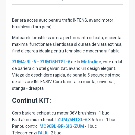
Bariera acces auto pentru trafic INTENS, avand motor
brushless (fara perii).
Motoarele brushless ofera performanta ridicata, eficienta
maxima, functionare silentioasa si durata de viata extinsa,
fiind alegerea ideala pentru tehnologie moderna si fiabila.
ZUMA-BL-6 + ZUM75HTSL-6
de la
Motorline
, este un kit
de bariera din otel galvanizat, avand un design elegant.
Viteza de deschidere rapida, de pana la 5 secunde si mod
de utilizare INTENSIV. Corp bariera cu montaj universal,
stanga - dreapta.
Continut KIT:
Corp bariera echipat cu motor 36V brushless -1 buc
Brat aluminiu extensibil
ZUM75HTSL-6
3.6-6 m - 1 buc
Panou control
MC90BL-BR-SIG-ZUM
- 1buc
Telecomenzi
FALK
- 2 buc