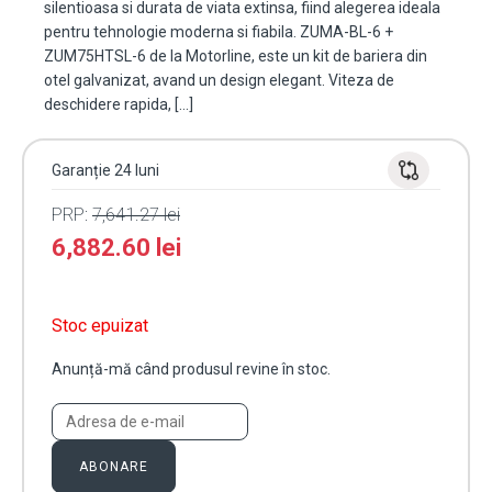
silentioasa si durata de viata extinsa, fiind alegerea ideala
pentru tehnologie moderna si fiabila. ZUMA-BL-6 +
ZUM75HTSL-6 de la Motorline, este un kit de bariera din
otel galvanizat, avand un design elegant. Viteza de
deschidere rapida, […]
Garanție 24 luni
PRP:
7,641.27
lei
6,882.60
lei
Stoc epuizat
Anunță-mă când produsul revine în stoc.
ABONARE