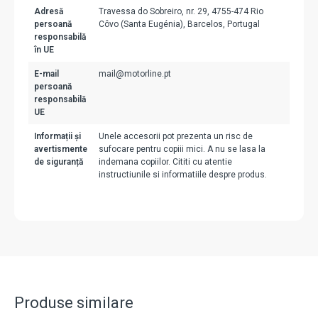
Adresă
Travessa do Sobreiro, nr. 29, 4755-474 Rio
persoană
Côvo (Santa Eugénia), Barcelos, Portugal
responsabilă
în UE
E-mail
mail@motorline.pt
persoană
responsabilă
UE
Informații și
Unele accesorii pot prezenta un risc de
avertismente
sufocare pentru copiii mici. A nu se lasa la
de siguranță
indemana copiilor. Cititi cu atentie
instructiunile si informatiile despre produs.
Produse similare