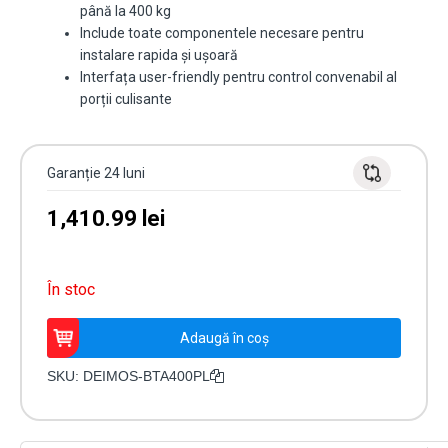
până la 400 kg
Include toate componentele necesare pentru
instalare rapida și ușoară
Interfața user-friendly pentru control convenabil al
porții culisante
Garanție 24 luni
1,410.99
lei
În stoc
Cantitate
Adaugă în coș
Kit
automatizare
SKU:
DEIMOS-BTA400PL
poartă
culisantă
Deimos