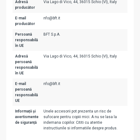
Adresă
Via Lago di Vico, 44, 36015 Schio (VI), Italy
producător
E-mail
nfo@bft.it
producător
Persoană
BFT S.p.A.
responsabilă
în UE
Adresă
Via Lago di Vico, 44, 36015 Schio (VI), Italy
persoană
responsabilă
în UE
E-mail
nfo@bft.it
persoană
responsabilă
UE
Informații și
Unele accesorii pot prezenta un risc de
avertismente
sufocare pentru copiii mici. A nu se lasa la
de siguranță
indemana copiilor. Cititi cu atentie
instructiunile si informatiile despre produs.