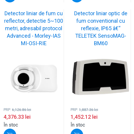
Detector liniar de fum cu
Detector liniar optic de
reflector, detectie 5~100
fum conventional cu
metri, adresabil protocol
reflexie, IP65 â€“
Advanced - Morley-IAS
TELETEK SensoMAG-
MI-OSI-RIE
BM60
PRP:
6,126.86
lei
PRP:
1,887.36
lei
4,376.33
lei
1,452.12
lei
În stoc
În stoc