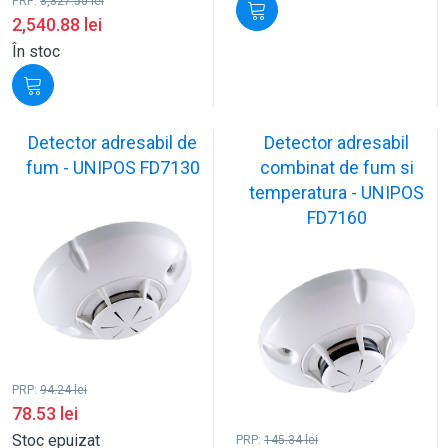
PRP:
3,327.50
lei
2,540.88
lei
În stoc
Detector adresabil de
Detector adresabil
fum - UNIPOS FD7130
combinat de fum si
temperatura - UNIPOS
FD7160
PRP:
94.24
lei
78.53
lei
Stoc epuizat
PRP:
145.34
lei