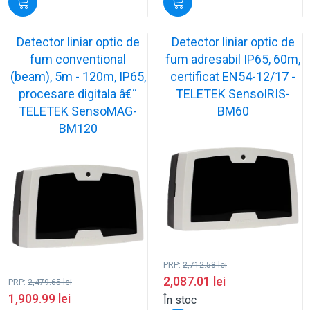
Detector liniar optic de
Detector liniar optic de
fum conventional
fum adresabil IP65, 60m,
(beam), 5m - 120m, IP65,
certificat EN54-12/17 -
procesare digitala â€“
TELETEK SensoIRIS-
TELETEK SensoMAG-
BM60
BM120
PRP:
2,712.58
lei
2,087.01
lei
PRP:
2,479.65
lei
1,909.99
lei
În stoc