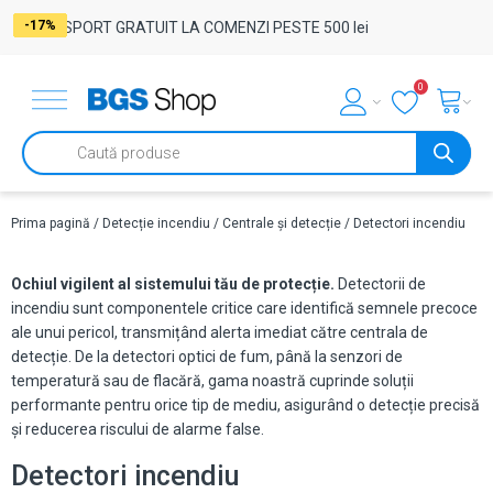
-17%
-17%
-17%
-17%
-29%
-23%
-23%
-23%
-24%
-17%
-17%
-17%
-17%
-17%
-17%
TRANSPORT GRATUIT LA COMENZI PESTE 500 lei
0
Products
search
Prima pagină
/
Detecție incendiu
/
Centrale și detecție
/ Detectori incendiu
Ochiul vigilent al sistemului tău de protecție.
Detectorii de
incendiu sunt componentele critice care identifică semnele precoce
ale unui pericol, transmițând alerta imediat către centrala de
detecție. De la detectori optici de fum, până la senzori de
temperatură sau de flacără, gama noastră cuprinde soluții
performante pentru orice tip de mediu, asigurând o detecție precisă
și reducerea riscului de alarme false.
Detectori incendiu