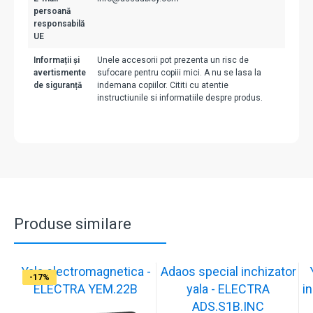
persoană
responsabilă
UE
Informații și
Unele accesorii pot prezenta un risc de
avertismente
sufocare pentru copiii mici. A nu se lasa la
de siguranță
indemana copiilor. Cititi cu atentie
instructiunile si informatiile despre produs.
Produse similare
Yala electromagnetica -
Adaos special inchizator
-17%
-17%
-17%
-17%
-17%
-17%
-17%
-17%
-17%
-17%
ELECTRA YEM.22B
yala - ELECTRA
in
ADS.S1B.INC