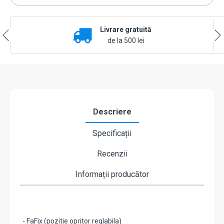
toc,
consum
redus,
Livrare gratuită
fail
secure,
de la 500 lei
deblocare
mecanica,
alimentare
12
Vcc
-
effeff
Descriere
by
ASSA
Specificații
ABLOY
E7E-
Recenzii
E4139
Informații producător
- FaFix (pozitie opritor reglabila)