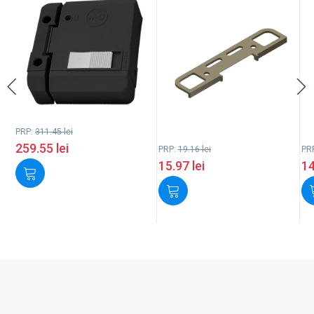
PRP:
311.45
lei
259.55
lei
PRP:
19.16
lei
PR
15.97
lei
1