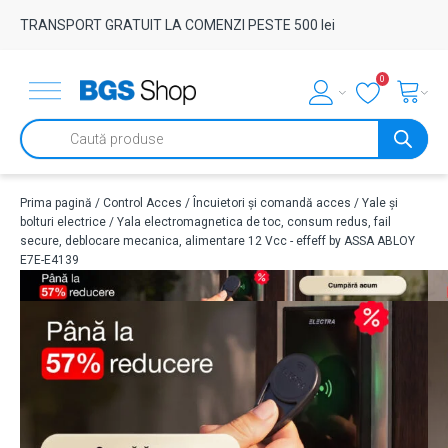
TRANSPORT GRATUIT LA COMENZI PESTE 500 lei
0
Products
search
Prima pagină
/
Control Acces
/
Încuietori și comandă acces
/
Yale și
bolturi electrice
/ Yala electromagnetica de toc, consum redus, fail
secure, deblocare mecanica, alimentare 12 Vcc - effeff by ASSA ABLOY
E7E-E4139