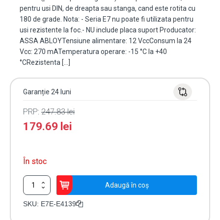
pentru usi DIN, de dreapta sau stanga, cand este rotita cu
180 de grade. Nota: - Seria E7 nu poate fi utilizata pentru
usi rezistente la foc.- NU include placa suport Producator:
ASSA ABLOYTensiune alimentare: 12 VccConsum la 24
Vcc: 270 mATemperatura operare: -15 °C la +40
°CRezistenta […]
Garanție 24 luni
PRP:
247.83
lei
179.69
lei
În stoc
Cantitate
Adaugă în coș
Yala
electromagnetica
SKU:
E7E-E4139
de