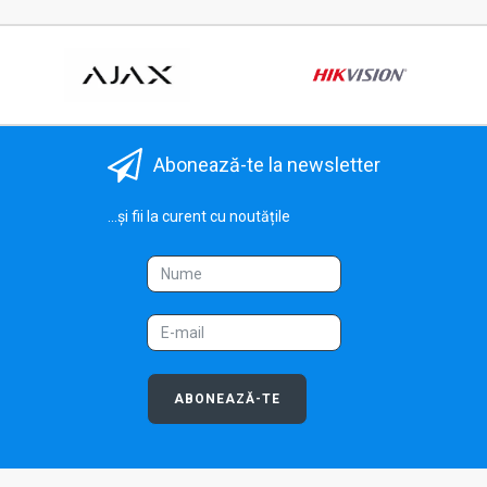
Abonează-te la newsletter
...și fii la curent cu noutățile
ABONEAZĂ-TE