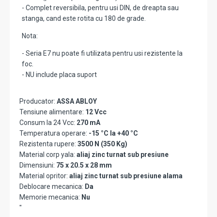
- Complet reversibila, pentru usi DIN, de dreapta sau
stanga, cand este rotita cu 180 de grade.
Nota:
- Seria E7 nu poate fi utilizata pentru usi rezistente la
foc.
- NU include placa suport
Producator:
ASSA ABLOY
Tensiune alimentare:
12 Vcc
Consum la 24 Vcc:
270 mA
Temperatura operare:
-15 °C la +40 °C
Rezistenta rupere:
3500 N (350 Kg)
Material corp yala:
aliaj zinc turnat sub presiune
Dimensiuni:
75 x 20.5 x 28 mm
Material opritor:
aliaj zinc turnat sub presiune alama
Deblocare mecanica:
Da
Memorie mecanica:
Nu
"