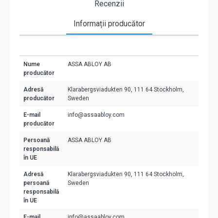
Recenzii
Informații producător
Nume
ASSA ABLOY AB
producător
Adresă
Klarabergsviadukten 90, 111 64 Stockholm,
producător
Sweden
E-mail
info@assaabloy.com
producător
Persoană
ASSA ABLOY AB
responsabilă
în UE
Adresă
Klarabergsviadukten 90, 111 64 Stockholm,
persoană
Sweden
responsabilă
în UE
E-mail
info@assaabloy.com