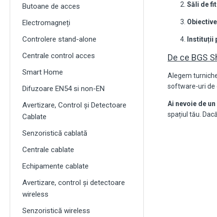
Săli de fi
Butoane de acces
Obiective
Electromagneți
Controlere stand-alone
Instituții
Centrale control acces
De ce BGS S
Smart Home
Alegem turnichet
software-uri de c
Difuzoare EN54 si non-EN
Ai nevoie de u
Avertizare, Control și Detectoare
spațiul tău. Dacă
Cablate
Senzoristică cablată
Centrale cablate
Echipamente cablate
Avertizare, control și detectoare
wireless
Senzoristică wireless