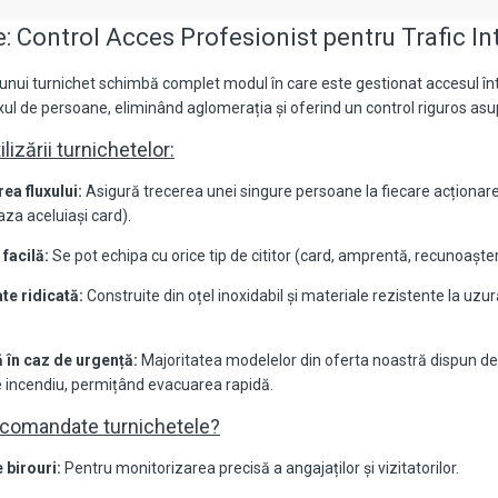
: Control Acces Profesionist pentru Trafic In
ui turnichet schimbă complet modul în care este gestionat accesul într-
l de persoane, eliminând aglomerația și oferind un control riguros asupra 
ilizării turnichetelor:
ea fluxului:
Asigură trecerea unei singure persoane la fiecare acționar
aza aceluiași card).
 facilă:
Se pot echipa cu orice tip de cititor (card, amprentă, recunoaștere 
ate ridicată:
Construite din oțel inoxidabil și materiale rezistente la uzu
 în caz de urgență:
Majoritatea modelelor din oferta noastră dispun de
 incendiu, permițând evacuarea rapidă.
ecomandate turnichetele?
 birouri:
Pentru monitorizarea precisă a angajaților și vizitatorilor.