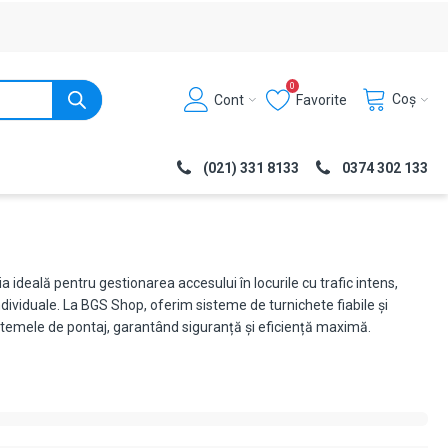
0
Coș
Cont
Favorite
(021) 331 8133
0374 302 133
a ideală pentru gestionarea accesului în locurile cu trafic intens,
dividuale. La BGS Shop, oferim sisteme de turnichete fiabile și
istemele de pontaj, garantând siguranță și eficiență maximă.