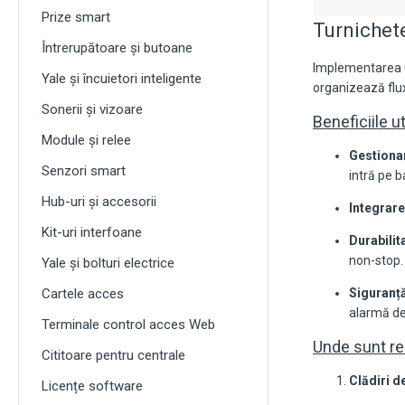
Prize smart
Turnichete
Întrerupătoare și butoane
Implementarea un
Yale și încuietori inteligente
organizează fluxu
Sonerii și vizoare
Beneficiile ut
Module și relee
Gestionar
Senzori smart
intră pe b
Hub-uri și accesorii
Integrare
Kit-uri interfoane
Durabilit
non-stop.
Yale și bolturi electrice
Cartele acces
Siguranță
alarmă de
Terminale control acces Web
Unde sunt r
Cititoare pentru centrale
Clădiri de
Licențe software