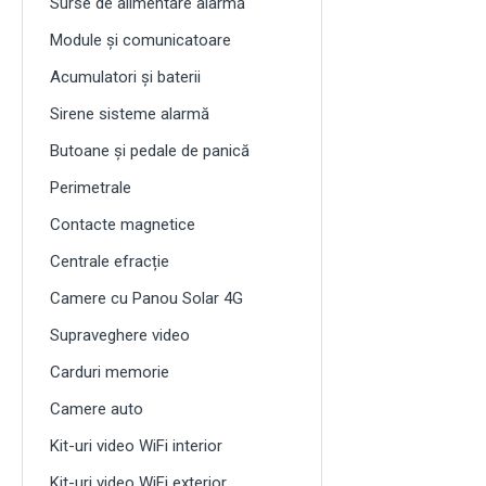
Surse de alimentare alarmă
Module și comunicatoare
Acumulatori și baterii
Sirene sisteme alarmă
Butoane și pedale de panică
Perimetrale
Contacte magnetice
Centrale efracție
Camere cu Panou Solar 4G
Supraveghere video
Carduri memorie
Camere auto
Kit-uri video WiFi interior
Kit-uri video WiFi exterior