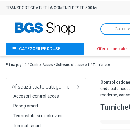
TRANSPORT GRATUIT LA COMENZI PESTE 500 lei
Products
search
CATEGORII PRODUSE
Oferte speciale
Prima pagină
/
Control Acces
/
Software și accesorii
/ Turnichete
Control ordonat
Afișează toate categoriile
unde este necesa
moderne, concepu
Accesorii control acces
Turniche
Roboți smart
Termostate și electrovane
Iluminat smart