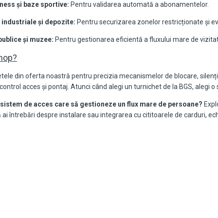
tness și baze sportive:
Pentru validarea automată a abonamentelor.
 industriale și depozite:
Pentru securizarea zonelor restricționate și ev
 publice și muzee:
Pentru gestionarea eficientă a fluxului mare de vizitat
hop?
ele din oferta noastră pentru precizia mecanismelor de blocare, silențio
ontrol acces și pontaj. Atunci când alegi un turnichet de la BGS, alegi o 
n sistem de acces care să gestioneze un flux mare de persoane?
Expl
 ai întrebări despre instalare sau integrarea cu cititoarele de carduri, ec