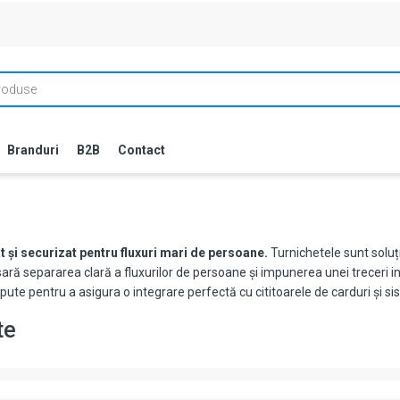
Branduri
B2B
Contact
 și securizat pentru fluxuri mari de persoane.
Turnichetele sunt soluți
ră separarea clară a fluxurilor de persoane și impunerea unei treceri in
te pentru a asigura o integrare perfectă cu cititoarele de carduri și s
te