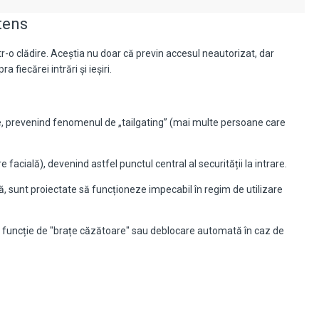
tens
o clădire. Aceștia nu doar că previn accesul neautorizat, dar
fiecărei intrări și ieșiri.
e, prevenind fenomenul de „tailgating” (mai multe persoane care
facială), devenind astfel punctul central al securității la intrare.
ră, sunt proiectate să funcționeze impecabil în regim de utilizare
 funcție de "brațe căzătoare" sau deblocare automată în caz de