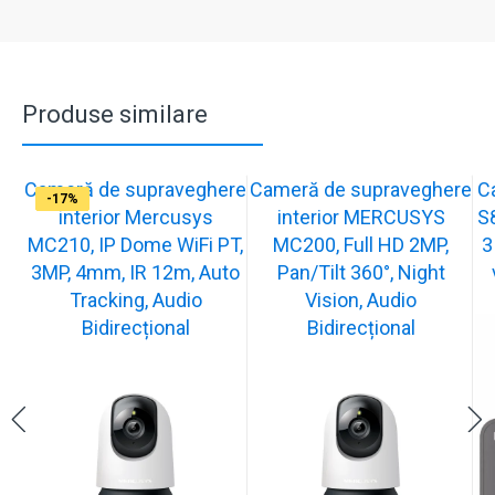
Produse similare
Cameră de supraveghere
Cameră de supraveghere
C
-19%
-21%
-13%
-15%
-13%
-16%
-17%
-17%
interior Mercusys
interior MERCUSYS
S
MC210, IP Dome WiFi PT,
MC200, Full HD 2MP,
3
3MP, 4mm, IR 12m, Auto
Pan/Tilt 360°, Night
Tracking, Audio
Vision, Audio
Bidirecțional
Bidirecțional