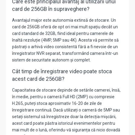
Care este principalul avantaj al utilizării unui
card de 256GB în supraveghere?
Avantajul major este autonomia extinsă de stocare.
Un
card de 256GB oferă de opt ori mai mult spațiu decât un
card standard de 32GB,
fiind ideal pentru camerele de
înaltă rezoluție (4MP,
5MP sau 4K).
Acesta vă permite să
păstrați o arhivă video consistentă fără a fi nevoie de un
înregistrator NVR separat,
transformând camera într-un
sistem de securitate autonom și complet.
Cât timp de înregistrare video poate stoca
acest card de 256GB?
Capacitatea de stocare depinde de setările camerei,
însă,
în medie,
pentru o cameră Full HD (2MP) cu compresie
H.
265,
puteți stoca aproximativ
16-20 de zile
de
înregistrare continuă.
Dacă utilizați o cameră de 5MP sau
setați sistemul să înregistreze doar la detecția mișcării,
acest card poate păstra istoricul evenimentelor pentru
mai mult de o lună
,
oferindu-vă siguranța că nicio dovadă