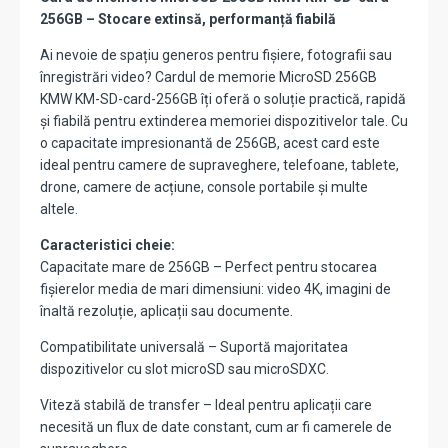
256GB – Stocare extinsă, performanță fiabilă
Ai nevoie de spațiu generos pentru fișiere, fotografii sau
înregistrări video? Cardul de memorie MicroSD 256GB
KMW KM-SD-card-256GB îți oferă o soluție practică, rapidă
și fiabilă pentru extinderea memoriei dispozitivelor tale. Cu
o capacitate impresionantă de 256GB, acest card este
ideal pentru camere de supraveghere, telefoane, tablete,
drone, camere de acțiune, console portabile și multe
altele.
Caracteristici cheie:
Capacitate mare de 256GB – Perfect pentru stocarea
fișierelor media de mari dimensiuni: video 4K, imagini de
înaltă rezoluție, aplicații sau documente.
Compatibilitate universală – Suportă majoritatea
dispozitivelor cu slot microSD sau microSDXC.
Viteză stabilă de transfer – Ideal pentru aplicații care
necesită un flux de date constant, cum ar fi camerele de