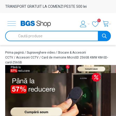
TRANSPORT GRATUIT LA COMENZI PESTE 500 lei
0
Products
search
Prima pagină
/
Supraveghere video
/
Stocare & Accesorii
CCTV
/
Accesorii CCTV
/ Card de memorie MicroSD 256GB KMW KM-SD-
card-256GB