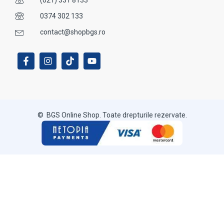
(021) 331 8133
0374 302 133
contact@shopbgs.ro
© BGS Online Shop. Toate drepturile rezervate.