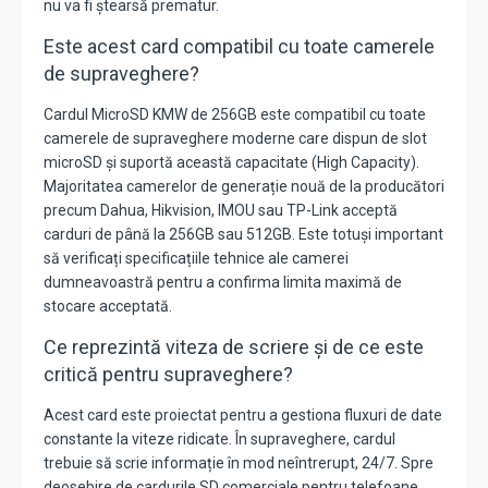
nu va fi ștearsă prematur.
Este acest card compatibil cu toate camerele
de supraveghere?
Cardul MicroSD KMW de 256GB este compatibil cu toate
camerele de supraveghere moderne care dispun de slot
microSD și suportă această capacitate (High Capacity).
Majoritatea camerelor de generație nouă de la producători
precum Dahua,
Hikvision,
IMOU sau TP-Link acceptă
carduri de până la 256GB sau 512GB.
Este totuși important
să verificați specificațiile tehnice ale camerei
dumneavoastră pentru a confirma limita maximă de
stocare acceptată.
Ce reprezintă viteza de scriere și de ce este
critică pentru supraveghere?
Acest card este proiectat pentru a gestiona fluxuri de date
constante la viteze ridicate.
În supraveghere,
cardul
trebuie să scrie informație în mod neîntrerupt,
24/7.
Spre
deosebire de cardurile SD comerciale pentru telefoane,