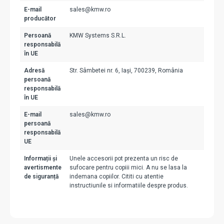
E-mail
sales@kmw.ro
producător
Persoană
KMW Systems S.R.L.
responsabilă
în UE
Adresă
Str. Sâmbetei nr. 6, Iași, 700239, România
persoană
responsabilă
în UE
E-mail
sales@kmw.ro
persoană
responsabilă
UE
Informații și
Unele accesorii pot prezenta un risc de
avertismente
sufocare pentru copiii mici. A nu se lasa la
de siguranță
indemana copiilor. Cititi cu atentie
instructiunile si informatiile despre produs.