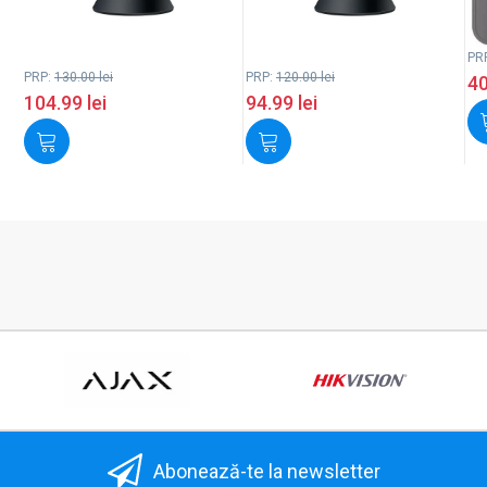
PR
PRP:
130.00
lei
PRP:
120.00
lei
4
104.99
lei
94.99
lei
Abonează-te la newsletter