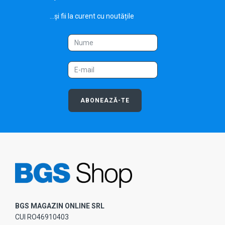
...și fii la curent cu noutățile
ABONEAZĂ-TE
BGS MAGAZIN ONLINE SRL
CUI RO46910403