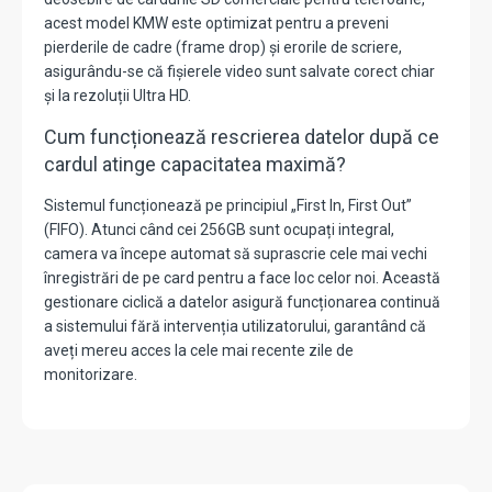
acest model KMW este optimizat pentru a preveni
pierderile de cadre (frame drop) și erorile de scriere,
asigurându-se că fișierele video sunt salvate corect chiar
și la rezoluții Ultra HD.
Cum funcționează rescrierea datelor după ce
cardul atinge capacitatea maximă?
Sistemul funcționează pe principiul „First In,
First Out”
(FIFO).
Atunci când cei 256GB sunt ocupați integral,
camera va începe automat să suprascrie cele mai vechi
înregistrări de pe card pentru a face loc celor noi.
Această
gestionare ciclică a datelor asigură funcționarea continuă
a sistemului fără intervenția utilizatorului,
garantând că
aveți mereu acces la cele mai recente zile de
monitorizare.