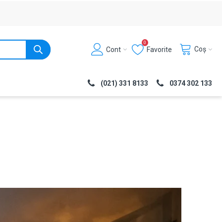
0
Coș
Cont
Favorite
(021) 331 8133
0374 302 133