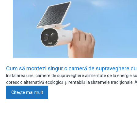
Cum să montezi singur o cameră de supraveghere cu 
Instalarea unei camere de supraveghere alimentate de la energie sola
doresc o alternativă ecologică și rentabilă la sistemele tradiționale.
Citește mai mult