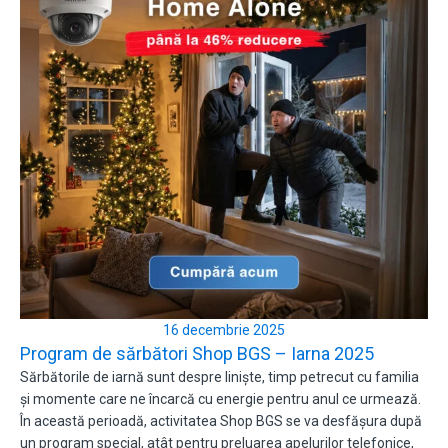
16 decembrie 2025
Program de sărbători Shop BGS – Iarna 2025
Sărbătorile de iarnă sunt despre liniște, timp petrecut cu familia
și momente care ne încarcă cu energie pentru anul ce urmează.
În această perioadă, activitatea Shop BGS se va desfășura după
un program special, atât pentru preluarea apelurilor telefonice,