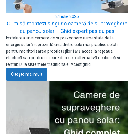
21 iulie 2025
Cum să montezi singur o cameră de supraveghere
cu panou solar – Ghid expert pas cu pas
Instalarea unei camere de supraveghere alimentate de la
energie solară reprezintă una dintre cele mai practice soluții
pentru monitorizarea proprietăților fără acces la rețeaua
electrică sau pentru cei care doresc o alternativă ecologică și
rentabilă la sistemele tradiționale. Acest ghid…
Citește mai mult