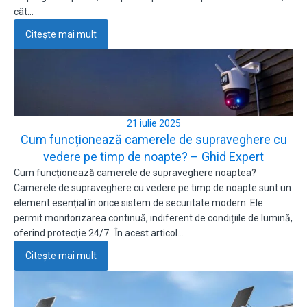
cât…
Citește mai mult
21 iulie 2025
Cum funcționează camerele de supraveghere cu
vedere pe timp de noapte? – Ghid Expert
Cum funcționează camerele de supraveghere noaptea?
Camerele de supraveghere cu vedere pe timp de noapte sunt un
element esențial în orice sistem de securitate modern. Ele
permit monitorizarea continuă, indiferent de condițiile de lumină,
oferind protecție 24/7. În acest articol…
Citește mai mult