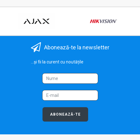
Abonează-te la newsletter
...și fii la curent cu noutățile
ABONEAZĂ-TE