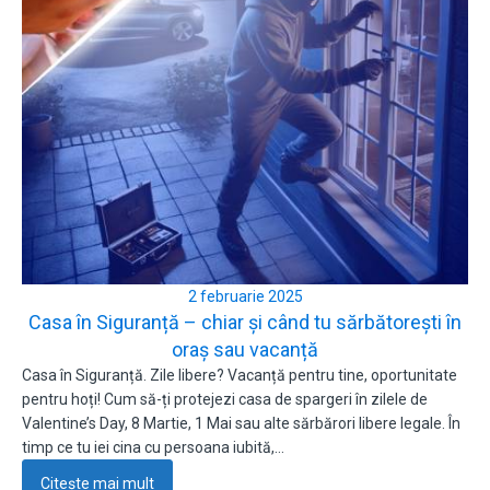
2 februarie 2025
Casa în Siguranță – chiar și când tu sărbătorești în
oraș sau vacanță
Casa în Siguranță. Zile libere? Vacanță pentru tine, oportunitate
pentru hoți! Cum să-ți protejezi casa de spargeri în zilele de
Valentine’s Day, 8 Martie, 1 Mai sau alte sărbărori libere legale. În
timp ce tu iei cina cu persoana iubită,…
Citește mai mult