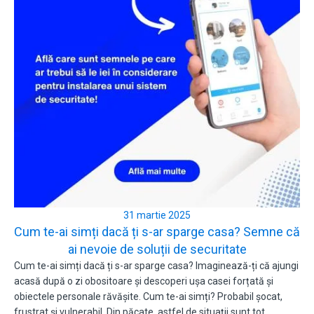
31 martie 2025
Cum te-ai simți dacă ți s-ar sparge casa? Semne că
ai nevoie de soluții de securitate
Cum te-ai simți dacă ți s-ar sparge casa? Imaginează-ți că ajungi
acasă după o zi obositoare și descoperi ușa casei forțată și
obiectele personale răvășite. Cum te-ai simți? Probabil șocat,
frustrat și vulnerabil. Din păcate, astfel de situații sunt tot…