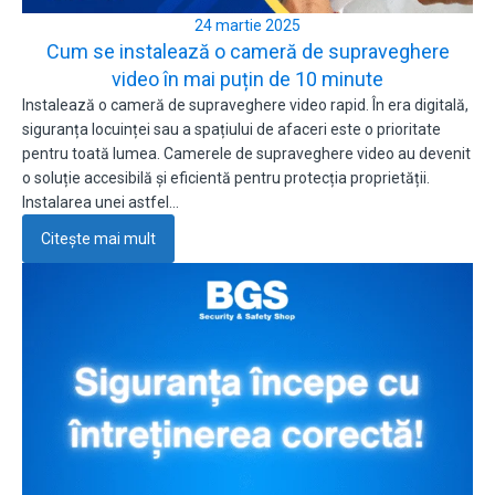
24 martie 2025
Cum se instalează o cameră de supraveghere
video în mai puțin de 10 minute
Instalează o cameră de supraveghere video rapid. În era digitală,
siguranța locuinței sau a spațiului de afaceri este o prioritate
pentru toată lumea. Camerele de supraveghere video au devenit
o soluție accesibilă și eficientă pentru protecția proprietății.
Instalarea unei astfel…
Citește mai mult