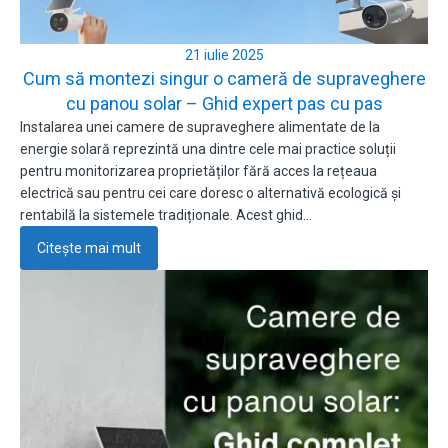
21 iulie 2025
Cum să montezi singur o cameră de supraveghere
cu panou solar – Ghid expert pas cu pas
Instalarea unei camere de supraveghere alimentate de la
energie solară reprezintă una dintre cele mai practice soluții
pentru monitorizarea proprietăților fără acces la rețeaua
electrică sau pentru cei care doresc o alternativă ecologică și
rentabilă la sistemele tradiționale. Acest ghid…
Citește mai mult