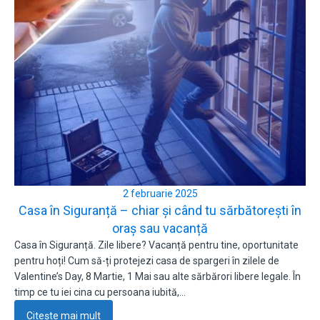
2 februarie 2025
Casa în Siguranță – chiar și când tu sărbătorești în
oraș sau vacanță
Casa în Siguranță. Zile libere? Vacanță pentru tine, oportunitate
pentru hoți! Cum să-ți protejezi casa de spargeri în zilele de
Valentine’s Day, 8 Martie, 1 Mai sau alte sărbărori libere legale. În
timp ce tu iei cina cu persoana iubită,…
Citește mai mult