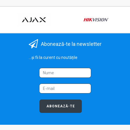
Abonează-te la newsletter
...și fii la curent cu noutățile
ABONEAZĂ-TE