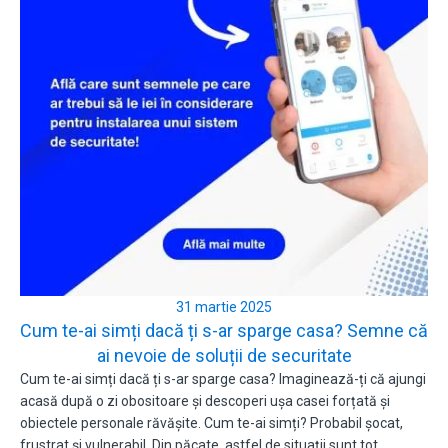
31 martie 2025
Cum te-ai simți dacă ți s-ar sparge casa? Semne că
ai nevoie de soluții de securitate
Cum te-ai simți dacă ți s-ar sparge casa? Imaginează-ți că ajungi
acasă după o zi obositoare și descoperi ușa casei forțată și
obiectele personale răvășite. Cum te-ai simți? Probabil șocat,
frustrat și vulnerabil. Din păcate, astfel de situații sunt tot…