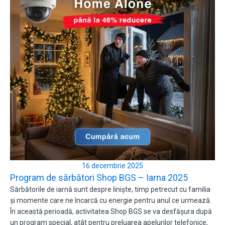
16 decembrie 2025
Program de sărbători Shop BGS – Iarna 2025
Sărbătorile de iarnă sunt despre liniște, timp petrecut cu familia
și momente care ne încarcă cu energie pentru anul ce urmează.
În această perioadă, activitatea Shop BGS se va desfășura după
un program special, atât pentru preluarea apelurilor telefonice,