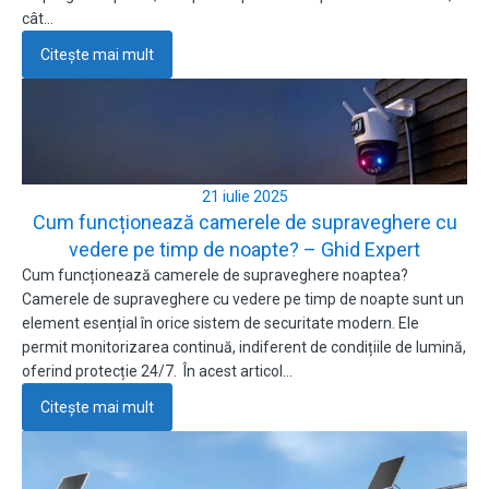
cât…
Citește mai mult
21 iulie 2025
Cum funcționează camerele de supraveghere cu
vedere pe timp de noapte? – Ghid Expert
Cum funcționează camerele de supraveghere noaptea?
Camerele de supraveghere cu vedere pe timp de noapte sunt un
element esențial în orice sistem de securitate modern. Ele
permit monitorizarea continuă, indiferent de condițiile de lumină,
oferind protecție 24/7. În acest articol…
Citește mai mult