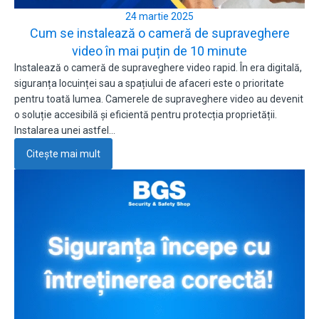
24 martie 2025
Cum se instalează o cameră de supraveghere
video în mai puțin de 10 minute
Instalează o cameră de supraveghere video rapid. În era digitală,
siguranța locuinței sau a spațiului de afaceri este o prioritate
pentru toată lumea. Camerele de supraveghere video au devenit
o soluție accesibilă și eficientă pentru protecția proprietății.
Instalarea unei astfel…
Citește mai mult