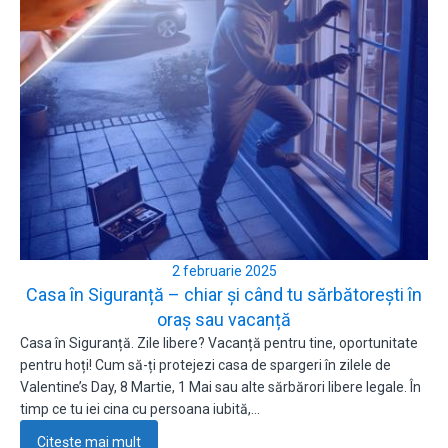
2 februarie 2025
Casa în Siguranță – chiar și când tu sărbătorești în
oraș sau vacanță
Casa în Siguranță. Zile libere? Vacanță pentru tine, oportunitate
pentru hoți! Cum să-ți protejezi casa de spargeri în zilele de
Valentine’s Day, 8 Martie, 1 Mai sau alte sărbărori libere legale. În
timp ce tu iei cina cu persoana iubită,…
Citește mai mult