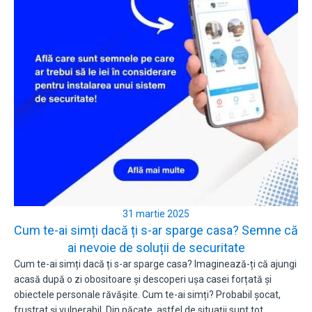
31 martie 2025
Cum te-ai simți dacă ți s-ar sparge casa? Semne că
ai nevoie de soluții de securitate
Cum te-ai simți dacă ți s-ar sparge casa? Imaginează-ți că ajungi
acasă după o zi obositoare și descoperi ușa casei forțată și
obiectele personale răvășite. Cum te-ai simți? Probabil șocat,
frustrat și vulnerabil. Din păcate, astfel de situații sunt tot…