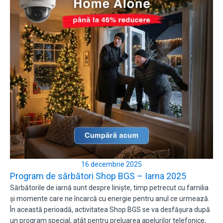
16 decembrie 2025
Program de sărbători Shop BGS – Iarna 2025
Sărbătorile de iarnă sunt despre liniște, timp petrecut cu familia
și momente care ne încarcă cu energie pentru anul ce urmează.
În această perioadă, activitatea Shop BGS se va desfășura după
un program special, atât pentru preluarea apelurilor telefonice,