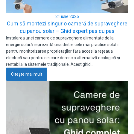
21 iulie 2025
Cum să montezi singur o cameră de supraveghere
cu panou solar – Ghid expert pas cu pas
Instalarea unei camere de supraveghere alimentate de la
energie solară reprezintă una dintre cele mai practice soluții
pentru monitorizarea proprietăților fără acces la rețeaua
electrică sau pentru cei care doresc o alternativă ecologică și
rentabilă la sistemele tradiționale. Acest ghid…
Citește mai mult