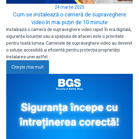
24 martie 2025
Cum se instalează o cameră de supraveghere
video în mai puțin de 10 minute
Instalează o cameră de supraveghere video rapid. În era digitală,
siguranța locuinței sau a spațiului de afaceri este o prioritate
pentru toată lumea. Camerele de supraveghere video au devenit
o soluție accesibilă și eficientă pentru protecția proprietății.
Instalarea unei astfel…
Citește mai mult