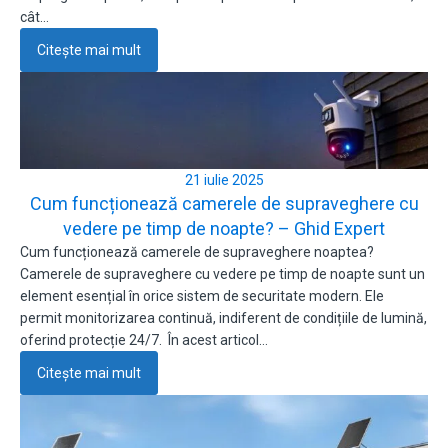
cât…
Citește mai mult
21 iulie 2025
Cum funcționează camerele de supraveghere cu
vedere pe timp de noapte? – Ghid Expert
Cum funcționează camerele de supraveghere noaptea?
Camerele de supraveghere cu vedere pe timp de noapte sunt un
element esențial în orice sistem de securitate modern. Ele
permit monitorizarea continuă, indiferent de condițiile de lumină,
oferind protecție 24/7. În acest articol…
Citește mai mult