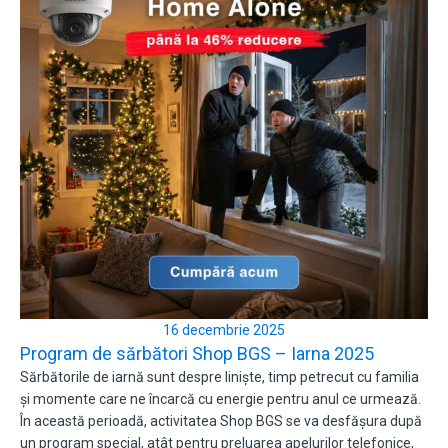
16 decembrie 2025
Program de sărbători Shop BGS – Iarna 2025
Sărbătorile de iarnă sunt despre liniște, timp petrecut cu familia
și momente care ne încarcă cu energie pentru anul ce urmează.
În această perioadă, activitatea Shop BGS se va desfășura după
un program special, atât pentru preluarea apelurilor telefonice,