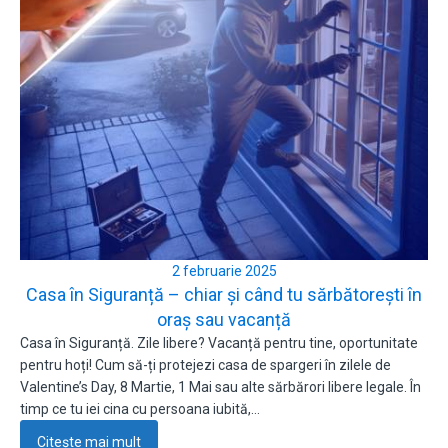
2 februarie 2025
Casa în Siguranță – chiar și când tu sărbătorești în
oraș sau vacanță
Casa în Siguranță. Zile libere? Vacanță pentru tine, oportunitate
pentru hoți! Cum să-ți protejezi casa de spargeri în zilele de
Valentine’s Day, 8 Martie, 1 Mai sau alte sărbărori libere legale. În
timp ce tu iei cina cu persoana iubită,…
Citește mai mult