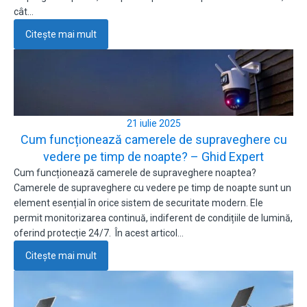
cât…
Citește mai mult
21 iulie 2025
Cum funcționează camerele de supraveghere cu
vedere pe timp de noapte? – Ghid Expert
Cum funcționează camerele de supraveghere noaptea?
Camerele de supraveghere cu vedere pe timp de noapte sunt un
element esențial în orice sistem de securitate modern. Ele
permit monitorizarea continuă, indiferent de condițiile de lumină,
oferind protecție 24/7. În acest articol…
Citește mai mult