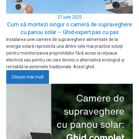
21 iulie 2025
Cum să montezi singur o cameră de supraveghere
cu panou solar – Ghid expert pas cu pas
Instalarea unei camere de supraveghere alimentate de la
energie solară reprezintă una dintre cele mai practice soluții
pentru monitorizarea proprietăților fără acces la rețeaua
electrică sau pentru cei care doresc o alternativă ecologică și
rentabilă la sistemele tradiționale. Acest ghid…
Citește mai mult