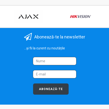
Abonează-te la newsletter
...și fii la curent cu noutățile
ABONEAZĂ-TE