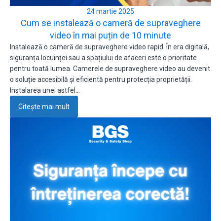
24 martie 2025
Cum se instalează o cameră de supraveghere
video în mai puțin de 10 minute
Instalează o cameră de supraveghere video rapid. În era digitală,
siguranța locuinței sau a spațiului de afaceri este o prioritate
pentru toată lumea. Camerele de supraveghere video au devenit
o soluție accesibilă și eficientă pentru protecția proprietății.
Instalarea unei astfel…
Citește mai mult