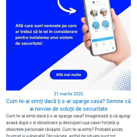
31 martie 2025
Cum te-ai simți dacă ți s-ar sparge casa? Semne că
ai nevoie de soluții de securitate
Cum te-ai simți dacă ți s-ar sparge casa? Imaginează-ți că ajungi
acasă după o zi obositoare și descoperi ușa casei forțată și
obiectele personale răvășite. Cum te-ai simți? Probabil șocat,
frustrat și vulnerabil. Din păcate, astfel de situații sunt tot…