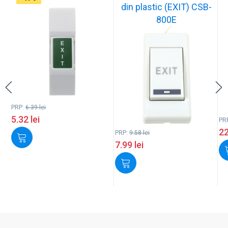
din plastic (EXIT) CSB-
800E
PRP:
6.39
lei
5.32
lei
PR
2
PRP:
9.58
lei
7.99
lei