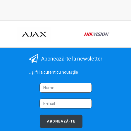
Abonează-te la newsletter
...și fii la curent cu noutățile
ABONEAZĂ-TE