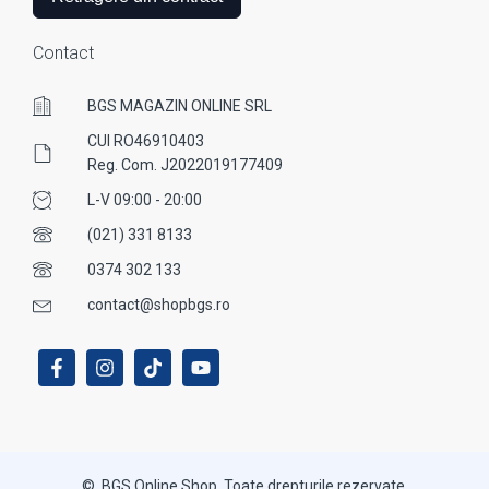
Contact
BGS MAGAZIN ONLINE SRL
CUI RO46910403
Reg. Com. J2022019177409
L-V 09:00 - 20:00
(021) 331 8133
0374 302 133
contact@shopbgs.ro
© BGS Online Shop. Toate drepturile rezervate.