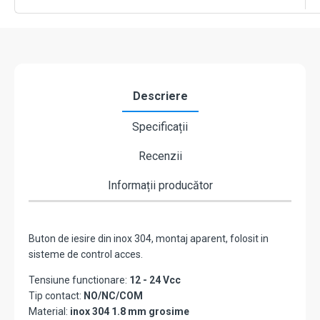
NC-
COM,
86
x
50
mm
CSB-
Descriere
508L
Specificații
Recenzii
Informații producător
Buton de iesire din inox 304, montaj aparent, folosit in
sisteme de control acces.
Tensiune functionare:
12 - 24 Vcc
Tip contact:
NO/NC/COM
Material:
inox 304 1.8 mm grosime