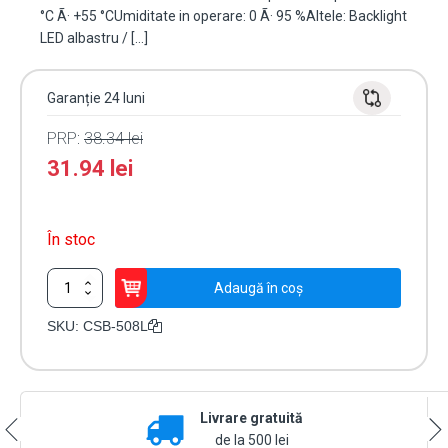
°C Ã· +55 °CUmiditate in operare: 0 Ã· 95 %Altele: Backlight
LED albastru / […]
Garanție 24 luni
PRP:
38.34
lei
31.94
lei
În stoc
Cantitate
Adaugă în coș
Buton
de
SKU:
CSB-508L
iesire,
montaj
ingropat,
inox,
Livrare gratuită
LED,
NO-
de la 500 lei