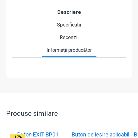
Descriere
Specificații
Recenzii
Informații producător
Produse similare
Buton EXIT BP01
Buton de iesire aplicabil
B
-17%
-17%
-17%
-17%
-17%
-18%
-18%
-18%
-17%
-17%