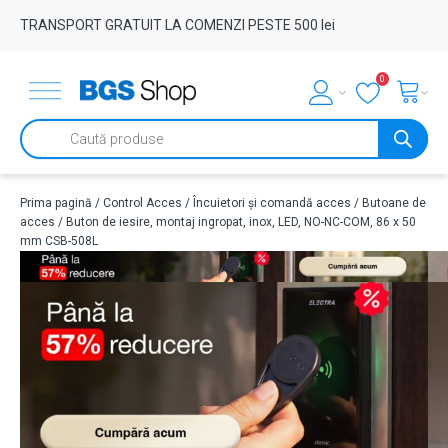
TRANSPORT GRATUIT LA COMENZI PESTE 500 lei
0
Products
search
Prima pagină
/
Control Acces
/
Încuietori și comandă acces
/
Butoane de
acces
/ Buton de iesire, montaj ingropat, inox, LED, NO-NC-COM, 86 x 50
mm CSB-508L